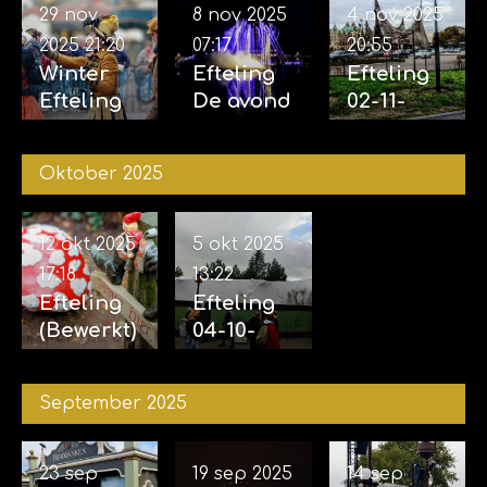
29 nov
8 nov 2025
4 nov 2025
2025
21:20
07:17
20:55
Winter
Efteling
Efteling
Efteling
De avond
02-11-
29-11-
van de
2025 &
2025
vijf
04-11-
Oktober 2025
zintuigen
2025
07-11-2025
12 okt 2025
5 okt 2025
17:18
13:22
Efteling
Efteling
(Bewerkt)
04-10-
12-10-
2025
2025
September 2025
23 sep
19 sep 2025
14 sep