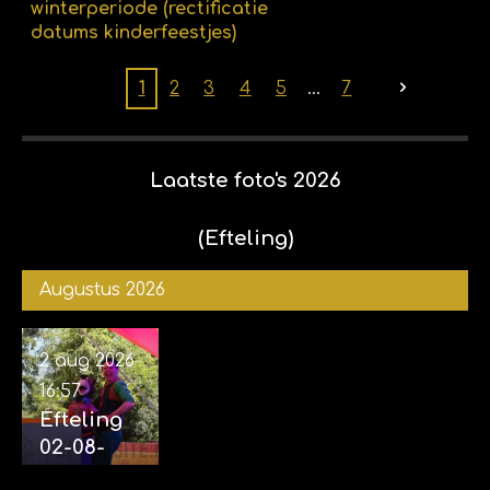
winterperiode (rectificatie
datums kinderfeestjes)
1
2
3
4
5
7
Laatste foto's 2026
(Efteling)
Augustus 2026
2 aug 2026
16:57
Efteling
02-08-
2026