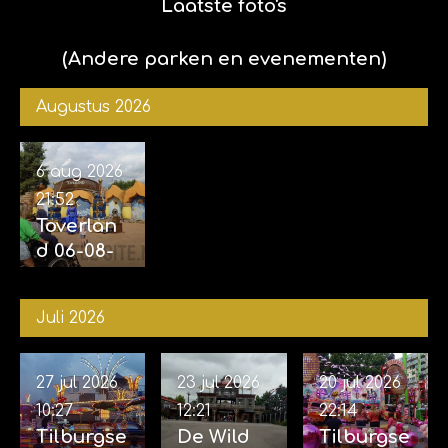
met Kim
Laatste foto's
en
Sophie)
(Andere parken en evenementen)
Augustus 2026
6 aug 2026
21:52
Toverlan
d 06-08-
2026
Juli 2026
27 jul 2026
23 jul 2026
20 jul 2026
10:27
12:21
22:14
Tilburgse
De Wild
Tilburgse