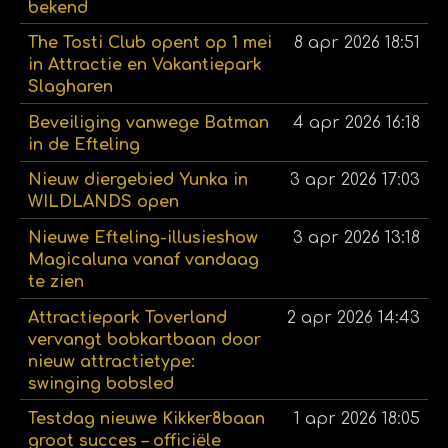
bekend
The Tosti Club opent op 1 mei
8 apr 2026
18:51
in Attractie en Vakantiepark
Slagharen
Beveiliging vanwege Batman
4 apr 2026
16:18
in de Efteling
Nieuw diergebied Yunka in
3 apr 2026
17:03
WILDLANDS open
Nieuwe Efteling-illusieshow
3 apr 2026
13:18
Magicaluna vanaf vandaag
te zien
Attractiepark Toverland
2 apr 2026
14:43
vervangt bobkartbaan door
nieuw attractietype:
swinging bobsled
Testdag nieuwe Kikker8baan
1 apr 2026
18:05
groot succes – officiële