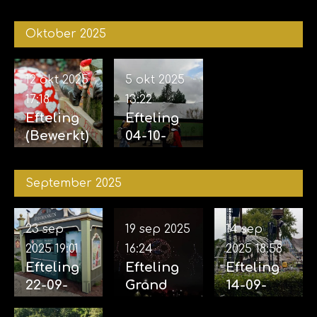
29-11-
van de
2025 &
2025
vijf
04-11-
Oktober 2025
zintuigen
2025
07-11-2025
12 okt 2025
5 okt 2025
17:18
13:22
Efteling
Efteling
(Bewerkt)
04-10-
12-10-
2025
2025
September 2025
23 sep
19 sep 2025
14 sep
2025
19:01
16:24
2025
18:58
Efteling
Efteling
Efteling
22-09-
Grand
14-09-
2025
Spectacl
2025