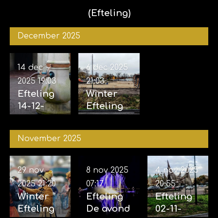
(Efteling)
December 2025
14 dec
6 dec 2025
2025
19:03
21:03
Efteling
Winter
14-12-
Efteling
2025
06-12-
2025
November 2025
29 nov
8 nov 2025
4 nov 2025
2025
21:20
07:17
20:55
Winter
Efteling
Efteling
Efteling
De avond
02-11-