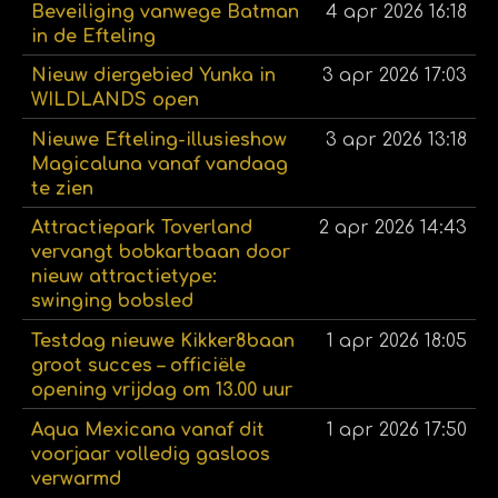
Beveiliging vanwege Batman
4 apr 2026
16:18
in de Efteling
Nieuw diergebied Yunka in
3 apr 2026
17:03
WILDLANDS open
Nieuwe Efteling-illusieshow
3 apr 2026
13:18
Magicaluna vanaf vandaag
te zien
Attractiepark Toverland
2 apr 2026
14:43
vervangt bobkartbaan door
nieuw attractietype:
swinging bobsled
Testdag nieuwe Kikker8baan
1 apr 2026
18:05
groot succes – officiële
opening vrijdag om 13.00 uur
Aqua Mexicana vanaf dit
1 apr 2026
17:50
voorjaar volledig gasloos
verwarmd