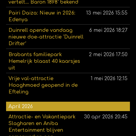
vertelt... Baron 1898' bekend
Pairi Daiza: Nieuw in 2026:
13 mei 2026
15:55
Edenya
Duinrell opende vandaag
6 mei 2026
18:27
nieuwe doe-attractie ‘Duinrell
Drifter’
Brabants familiepark
2 mei 2026
17:50
Hemelrijk blaast 40 kaarsjes
uit
Vrije val-attractie
1 mei 2026
12:15
Hooghmoed geopend in de
Efteling
April 2026
Attractie- en Vakantiepark
30 apr 2026
20:45
Slagharen en Aniba
Entertainment blijven