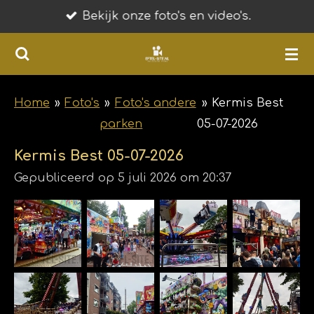
Bekijk onze foto's en video's.
Ga
direct
naar
de
hoofdinhoud
Home
»
Foto's
»
Foto's andere
»
Kermis Best
parken
05-07-2026
Kermis Best 05-07-2026
Gepubliceerd op 5 juli 2026 om 20:37