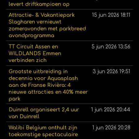
levert driftkampioen op
Attractie- & Vakantiepark
15 jun 2026
18:11
Slagharen vernieuwt
zomeravonden met parkbreed
avondprogramma
TT Circuit Assen en
5 jun 2026
13:56
WILDLANDS Emmen
verbinden zich
Grootste uitbreiding in
3 jun 2026
19:51
decennia voor Aquasplash
aan de Franse Rivièra: 4
nieuwe attracties en 40% meer
park
Duinrell organiseert 2,4 uur
1 jun 2026
20:44
van Duinrell
Walibi Belgium onthult zijn
1 jun 2026
20:28
toekomstige spectaculaire