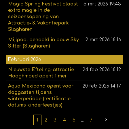
Magic Spring Festival blaast
5 mrt 2026
19:43
extra magie in de
seizoensopening van
Attractie‑ & Vakantiepark
Slagharen
Mijlpaal behaald in bouw Sky
2 mrt 2026
18:16
Sifter (Slagharen)
Februari 2026
Nieuwste Efteling-attractie
24 feb 2026
18:12
Hooghmoed opent 1 mei
Aqua Mexicana opent voor
20 feb 2026
14:17
daggasten tijdens
winterperiode (rectificatie
datums kinderfeestjes)
1
2
3
4
5
7