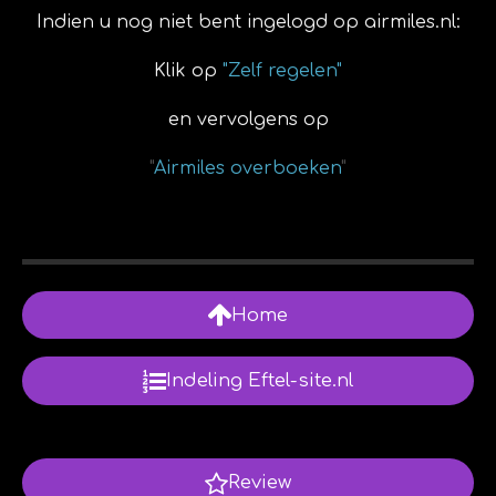
Indien u nog niet bent ingelogd op airmiles.nl:
Klik op
"Zelf regelen"
en vervolgens op
"
Airmiles overboeken
"
Home
Indeling Eftel-site.nl
Review