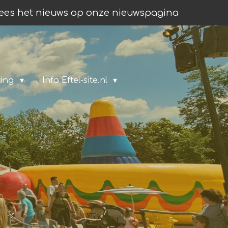
ees het nieuws op onze nieuwspagina
ling
Info Eftel-site.nl