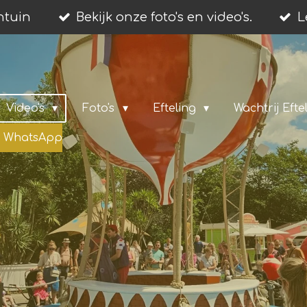
entuin
Bekijk onze foto's en video's.
L
Video's
Foto's
Efteling
Wachtrij Efte
ia WhatsApp