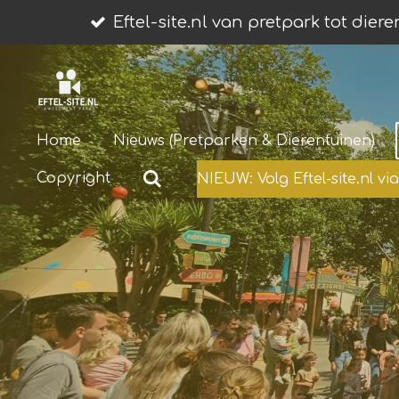
Ga
Eftel-site.nl van pretpark tot dier
direct
naar
de
hoofdinhoud
Home
Nieuws (Pretparken & Dierentuinen)
Copyright
NIEUW: Volg Eftel-site.nl v