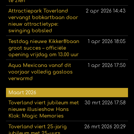
te zien
Attractiepark Toverland
2 apr 2026
14:43
vervangt bobkartbaan door
nieuw attractietype:
swinging bobsled
Testdag nieuwe Kikker8baan
1 apr 2026
18:05
groot succes – officiële
opening vrijdag om 13.00 uur
Aqua Mexicana vanaf dit
1 apr 2026
17:50
voorjaar volledig gasloos
verwarmd
Maart 2026
Toverland viert jubileum met
30 mrt 2026
17:58
nieuwe illusieshow Hans
Klok: Magic Memories
Toverland viert 25-jarig
26 mrt 2026
20:29
jubileum met 25-uurs