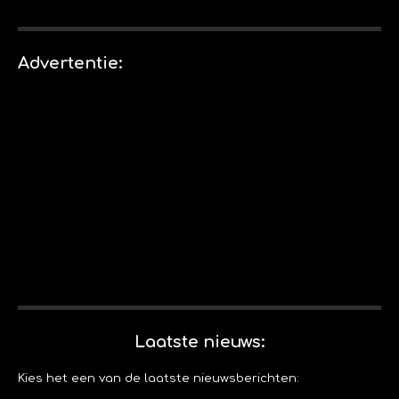
e
e
h
i
e
l
e
a
n
l
e
l
r
n
e
n
e
e
n
Advertentie:
n
Laatste nieuws:
Kies het een van de laatste nieuwsberichten: