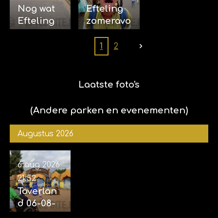
Nog wat
Efteling
Efteling
zomeravo
foto's
nd 15-07-
(ook
2025 (met
1
2
foto's
Sophie)
samen
met Kim
Laatste foto's
en
Sophie)
(Andere parken en evenementen)
Augustus 2026
6 aug 2026
21:52
Toverlan
d 06-08-
2026