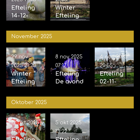
Efteling
Winter
14-12-
Efteling
2025
06-12-
2025
November 2025
29 nov
8 nov 2025
4 nov 2025
2025
21:20
07:17
20:55
Winter
Efteling
Efteling
Efteling
De avond
02-11-
29-11-
van de
2025 &
2025
vijf
04-11-
Oktober 2025
zintuigen
2025
07-11-2025
12 okt 2025
5 okt 2025
17:18
13:22
Efteling
Efteling