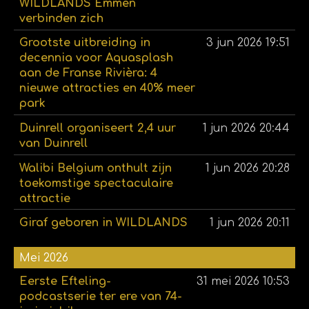
WILDLANDS Emmen
verbinden zich
Grootste uitbreiding in
3 jun 2026
19:51
decennia voor Aquasplash
aan de Franse Rivièra: 4
nieuwe attracties en 40% meer
park
Duinrell organiseert 2,4 uur
1 jun 2026
20:44
van Duinrell
Walibi Belgium onthult zijn
1 jun 2026
20:28
toekomstige spectaculaire
attractie
Giraf geboren in WILDLANDS
1 jun 2026
20:11
Mei 2026
Eerste Efteling-
31 mei 2026
10:53
podcastserie ter ere van 74-