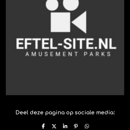
Deel deze pagina op sociale media:
D
D
S
P
D