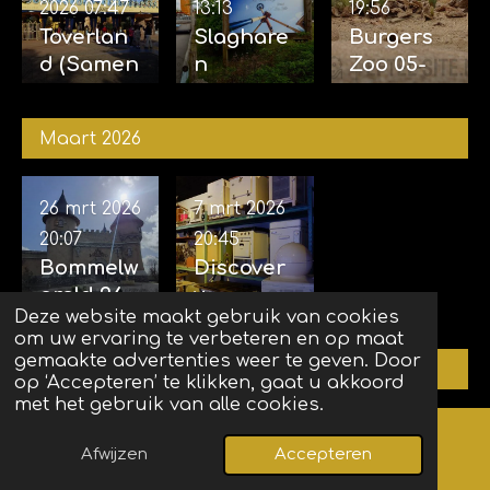
2026
07:47
13:13
19:56
Toverlan
Slaghare
Burgers
d (Samen
n
Zoo 05-
met
opening
04-2026
Sophie)
Sky Sifter
Maart 2026
24-04-
17-04-
2026
2026
26 mrt 2026
7 mrt 2026
20:07
20:45
Bommelw
Discover
ereld 26-
y
Deze website maakt gebruik van cookies
03-2026
museum
om uw ervaring te verbeteren en op maat
(Kerkrad
gemaakte advertenties weer te geven. Door
Februari 2026
e) 07-03-
op ‘Accepteren’ te klikken, gaat u akkoord
met het gebruik van alle cookies.
2026
15 feb 2026
1 feb 2026
Afwijzen
Accepteren
Kaart
Facebook
16:26
20:01