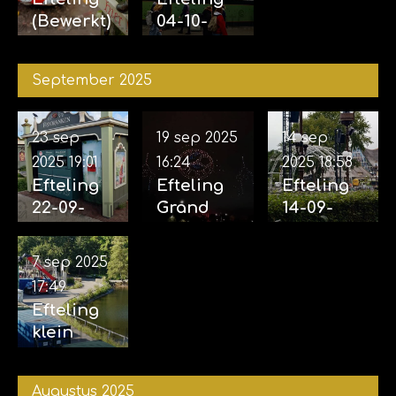
(Bewerkt)
04-10-
12-10-
2025
2025
September 2025
23 sep
19 sep 2025
14 sep
2025
19:01
16:24
2025
18:58
Efteling
Efteling
Efteling
22-09-
Grand
14-09-
2025
Spectacl
2025
(incl.
e 18-09-
(Opbouw
7 sep 2025
Aankondi
2025
voor
17:49
ging
eveneme
Efteling
familiem
nt grote
klein
usical
projecten
rondje 07-
Efteling
afgerond
09-2025
vertelt...
)
Augustus 2025