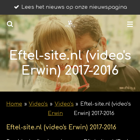
Lees het nieuws op onze nieuwspagina
Ga
direct
naar
de
hoofdinhoud
Eftel-site.nl (video's
Erwin) 2017-2016
Home
»
Video's
»
Video's
»
Eftel-site.nl (video's
Erwin
Erwin) 2017-2016
Eftel-site.nl (video's Erwin) 2017-2016