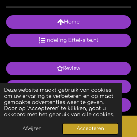
Home
Indeling Eftel-site.nl
Review
Volg ons via WhatsApp
Deze website maakt gebruik van cookies
om uw ervaring te verbeteren en op maat
gemaakte advertenties weer te geven.
Contact
Door op ‘Accepteren’ te klikken, gaat u
akkoord met het gebruik van alle cookies.
Copyright
Afwijzen
Accepteren
Kaart
Facebook