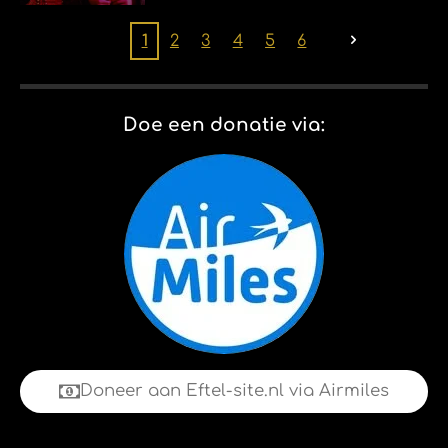
circus 17-
01-2026
1
2
3
4
5
6
Doe een donatie via:
Doneer aan Eftel-site.nl via Airmiles