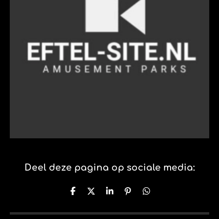
Deel deze pagina op sociale media:
D
D
S
P
D
e
e
h
i
e
l
e
a
n
l