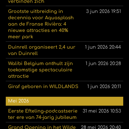
verbinden zich
Grootste uitbreiding in
3 jun 2026
19:51
decennia voor Aquasplash
aan de Franse Rivièra: 4
nieuwe attracties en 40%
meer park
Duinrell organiseert 2,4 uur
1 jun 2026
20:44
van Duinrell
Walibi Belgium onthult zijn
1 jun 2026
20:28
toekomstige spectaculaire
attractie
Giraf geboren in WILDLANDS
1 jun 2026
20:11
Mei 2026
Eerste Efteling-podcastserie
31 mei 2026
10:53
ter ere van 74-jarig jubileum
Grand Opening in het Wilde
28 mei 2026
20:40