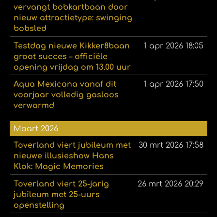
vervangt bobkartbaan door
nieuw attractietype: swinging
bobsled
Testdag nieuwe Kikker8baan
1 apr 2026
18:05
groot succes – officiële
opening vrijdag om 13.00 uur
Aqua Mexicana vanaf dit
1 apr 2026
17:50
voorjaar volledig gasloos
verwarmd
Maart 2026
Toverland viert jubileum met
30 mrt 2026
17:58
nieuwe illusieshow Hans
Klok: Magic Memories
Toverland viert 25-jarig
26 mrt 2026
20:29
jubileum met 25-uurs
openstelling