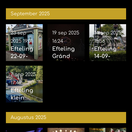
12-10-
2025
2025
September 2025
23 sep
19 sep 2025
14 sep 2025
2025
19:01
16:24
18:58
Efteling
Efteling
Efteling
22-09-
Grand
14-09-
2025
Spectacl
2025
(incl.
e 18-09-
(Opbouw
7 sep 2025
Aankond
2025
voor
17:49
iging
eveneme
Efteling
familiem
nt grote
klein
usical
projecten
rondje 07-
Efteling
afgerond
09-2025
vertelt...
)
Augustus 2025
Joris en
de