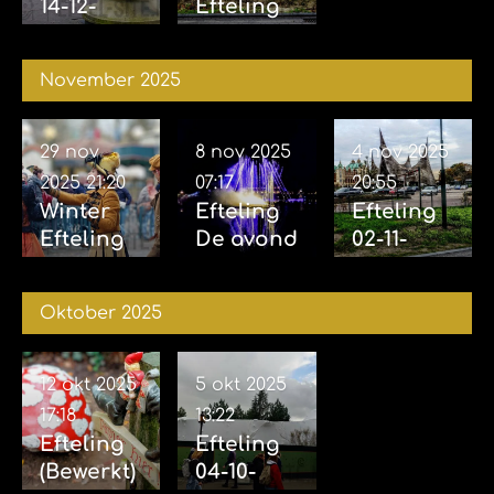
14-12-
Efteling
2025
06-12-
2025
November 2025
29 nov
8 nov 2025
4 nov 2025
2025
21:20
07:17
20:55
Winter
Efteling
Efteling
Efteling
De avond
02-11-
29-11-
van de
2025 &
2025
vijf
04-11-
Oktober 2025
zintuigen
2025
07-11-2025
12 okt 2025
5 okt 2025
17:18
13:22
Efteling
Efteling
(Bewerkt)
04-10-