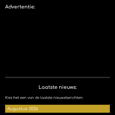
e
l
r
n
e
n
e
e
n
Advertentie:
n
Laatste nieuws:
Kies het een van de laatste nieuwsberichten:
Augustus 2026