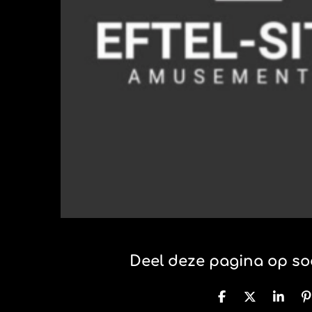
Deel deze pagina op soc
D
D
S