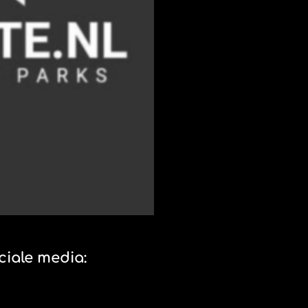
iale media:
P