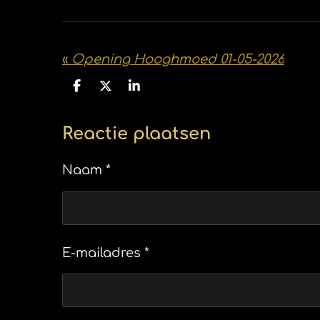
«
Opening Hooghmoed 01-05-2026
D
D
S
e
e
h
l
e
a
e
l
r
Reactie plaatsen
n
e
Naam *
E-mailadres *