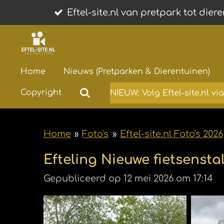
Ga
Eftel-site.nl van pretpark tot dier
direct
naar
de
Home
Nieuws (Pretparken & Dierentuinen)
hoofdinhoud
Copyright
NIEUW: Volg Eftel-site.nl v
Home
»
Foto's
»
Eftel-site.nl Foto's 2026
Efteling Nieuwe fietsensta
Gepubliceerd op 12 mei 2026 om 17:14