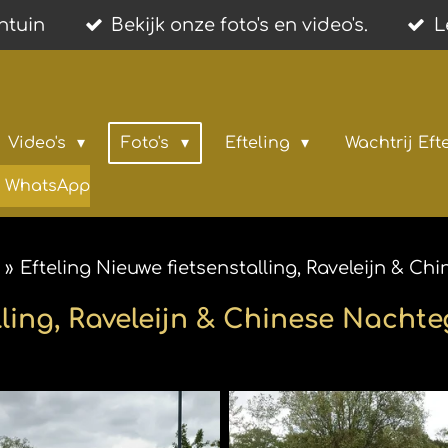
entuin
Bekijk onze foto's en video's.
L
Video's
Foto's
Efteling
Wachtrij Eft
ia WhatsApp
»
Efteling Nieuwe fietsenstalling, Raveleijn & C
lling, Raveleijn & Chinese Nachte