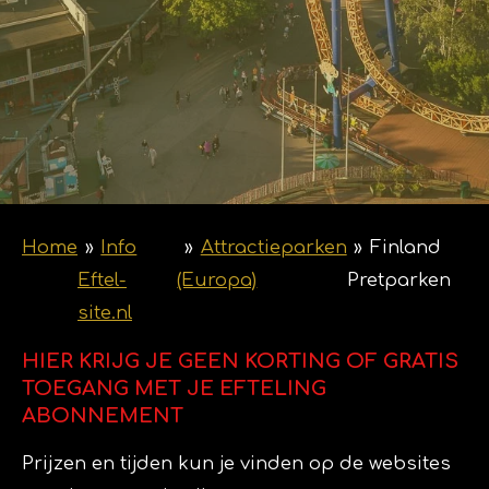
Home
»
Info
»
Attractieparken
»
Finland
Eftel-
(Europa)
Pretparken
site.nl
HIER KRIJG JE GEEN KORTING OF GRATIS
TOEGANG MET JE EFTELING
ABONNEMENT
Prijzen en tijden kun je vinden op de websites