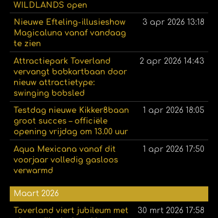
WILDLANDS open
Nieuwe Efteling-illusieshow
3 apr 2026
13:18
Magicaluna vanaf vandaag
te zien
Attractiepark Toverland
2 apr 2026
14:43
vervangt bobkartbaan door
nieuw attractietype:
swinging bobsled
Testdag nieuwe Kikker8baan
1 apr 2026
18:05
groot succes – officiële
opening vrijdag om 13.00 uur
Aqua Mexicana vanaf dit
1 apr 2026
17:50
voorjaar volledig gasloos
verwarmd
Maart 2026
Toverland viert jubileum met
30 mrt 2026
17:58