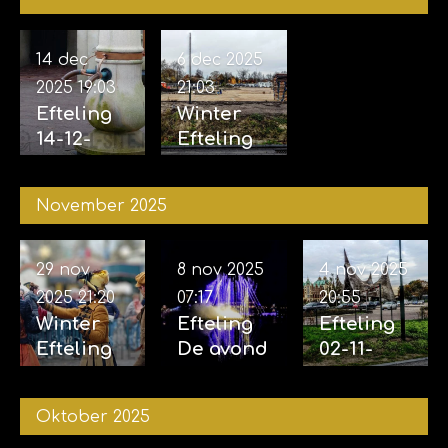
14 dec
6 dec 2025
2025
19:03
21:03
Efteling
Winter
14-12-
Efteling
2025
06-12-
2025
November 2025
29 nov
8 nov 2025
4 nov 2025
2025
21:20
07:17
20:55
Winter
Efteling
Efteling
Efteling
De avond
02-11-
29-11-
van de
2025 &
2025
vijf
04-11-
Oktober 2025
zintuigen
2025