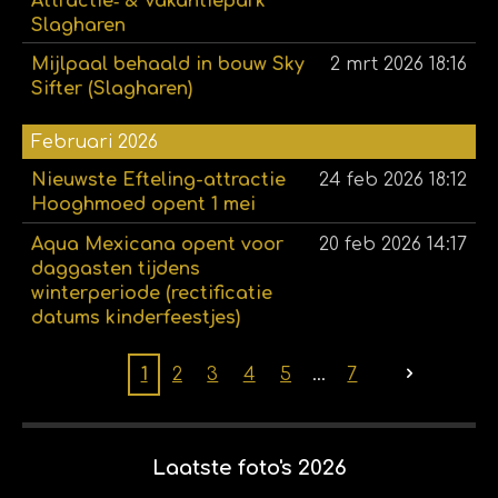
Attractie‑ & Vakantiepark
Slagharen
Mijlpaal behaald in bouw Sky
2 mrt 2026
18:16
Sifter (Slagharen)
Februari 2026
Nieuwste Efteling-attractie
24 feb 2026
18:12
Hooghmoed opent 1 mei
Aqua Mexicana opent voor
20 feb 2026
14:17
daggasten tijdens
winterperiode (rectificatie
datums kinderfeestjes)
1
2
3
4
5
7
Laatste foto's 2026