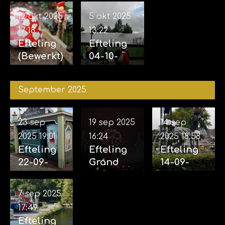
07-11-2025
12 okt 2025
5 okt 2025
17:18
13:22
Efteling
Efteling
(Bewerkt)
04-10-
12-10-
2025
2025
September 2025
23 sep
19 sep 2025
14 sep
2025
19:01
16:24
2025
18:58
Efteling
Efteling
Efteling
22-09-
Grand
14-09-
2025
Spectacl
2025
(incl.
e 18-09-
(Opbouw
7 sep 2025
Aankondi
2025
voor
17:49
ging
eveneme
Efteling