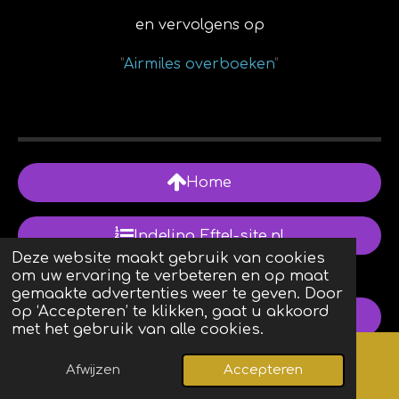
en vervolgens op
"
Airmiles overboeken
"
Home
Indeling Eftel-site.nl
Deze website maakt gebruik van cookies
om uw ervaring te verbeteren en op maat
gemaakte advertenties weer te geven. Door
op ‘Accepteren’ te klikken, gaat u akkoord
Review
met het gebruik van alle cookies.
Volg ons via WhatsApp
Afwijzen
Accepteren
Kaart
Facebook