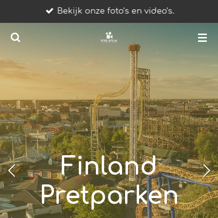
Bekijk onze foto's en video's.
Ga
direct
naar
de
hoofdinhoud
Finland
Pretparken