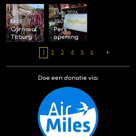
2026
15 feb 2026
1 feb 2026
16:26
20:01
Carnaval
Pers
Tilburg
opening
(2026) 14-
Billybird
02-2026
Drakenrij
1
2
3
4
5
6
k 01-02-
2026
Doe een donatie via: