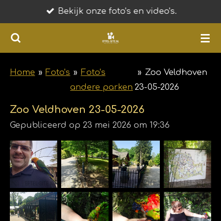
Bekijk onze foto's en video's.
Ga
direct
naar
de
hoofdinhoud
Home
»
Foto's
»
Foto's
»
Zoo Veldhoven
andere parken
23-05-2026
Zoo Veldhoven 23-05-2026
Gepubliceerd op 23 mei 2026 om 19:36