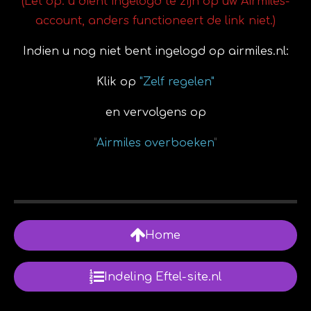
(Let op: u dient ingelogd te zijn op uw Airmiles-
account, anders functioneert de link niet.)
Indien u nog niet bent ingelogd op airmiles.nl:
Klik op
"Zelf regelen"
en vervolgens op
"
Airmiles overboeken
"
Home
Indeling Eftel-site.nl