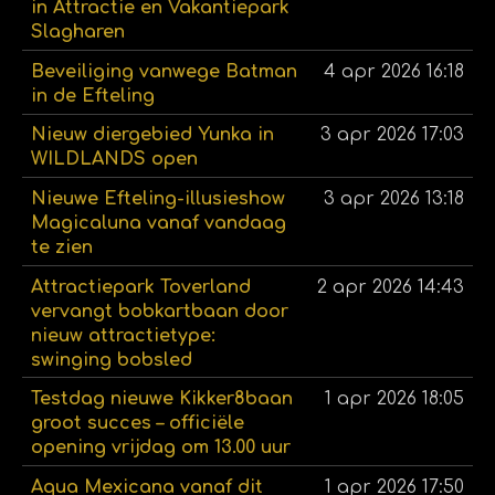
in Attractie en Vakantiepark
Slagharen
Beveiliging vanwege Batman
4 apr 2026
16:18
in de Efteling
Nieuw diergebied Yunka in
3 apr 2026
17:03
WILDLANDS open
Nieuwe Efteling-illusieshow
3 apr 2026
13:18
Magicaluna vanaf vandaag
te zien
Attractiepark Toverland
2 apr 2026
14:43
vervangt bobkartbaan door
nieuw attractietype:
swinging bobsled
Testdag nieuwe Kikker8baan
1 apr 2026
18:05
groot succes – officiële
opening vrijdag om 13.00 uur
Aqua Mexicana vanaf dit
1 apr 2026
17:50