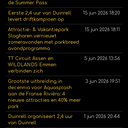
de Summer Pass
Eerste 2,4 uur van Duinrell
15 jun 2026
18:20
levert driftkampioen op
Attractie- & Vakantiepark
15 jun 2026
18:11
Slagharen vernieuwt
zomeravonden met parkbreed
avondprogramma
TT Circuit Assen en
5 jun 2026
13:56
WILDLANDS Emmen
verbinden zich
Grootste uitbreiding in
3 jun 2026
19:51
decennia voor Aquasplash
aan de Franse Rivièra: 4
nieuwe attracties en 40% meer
park
Duinrell organiseert 2,4 uur
1 jun 2026
20:44
van Duinrell