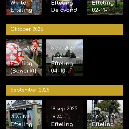
Winter
Efteling
Efteling
Efteling
De avond
02-11-
29-11-
van de
2025 &
2025
vijf
04-11-
Oktober 2025
zintuigen
2025
07-11-2025
12 okt 2025
5 okt 2025
17:18
13:22
Efteling
Efteling
(Bewerkt)
04-10-
12-10-
2025
2025
September 2025
23 sep
19 sep 2025
14 sep
2025
19:01
16:24
2025
18:58
Efteling
Efteling
Efteling