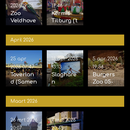
2026
19:36
17:46
Zoo
Kermis
Veldhove
Tilburg ('t
n 23-05-
Laar) 10-
2026
05-2026
April 2026
25 apr
18 apr 2026
5 apr 2026
2026
07:47
13:13
19:56
Toverlan
Slaghare
Burgers
d (Samen
n
Zoo 05-
met
opening
04-2026
Sophie)
Sky Sifter
Maart 2026
24-04-
17-04-
2026
2026
26 mrt 2026
7 mrt 2026
20:07
20:45