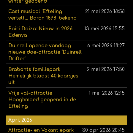
winter geopend
Cast musical 'Efteling
21 mei 2026
18:58
vertelt... Baron 1898' bekend
Pairi Daiza: Nieuw in 2026:
13 mei 2026
15:55
Edenya
Duinrell opende vandaag
6 mei 2026
18:27
nieuwe doe-attractie ‘Duinrell
Drifter’
Brabants familiepark
2 mei 2026
17:50
Hemelrijk blaast 40 kaarsjes
uit
Vrije val-attractie
1 mei 2026
12:15
Hooghmoed geopend in de
Efteling
April 2026
Attractie- en Vakantiepark
30 apr 2026
20:45