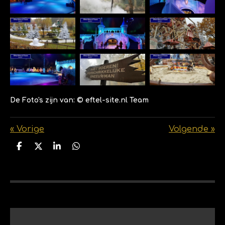
De Foto's zijn van: © eftel-site.nl Team
«
Vorige
Volgende
»
D
D
S
D
e
e
h
e
l
e
a
l
e
l
r
e
n
e
n