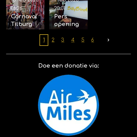
15 feb 2026
1 feb 2026
16:26
20:01
Carnaval
Pers
Tilburg
opening
(2026) 14-
Billybird
02-2026
Drakenrij
1
2
3
4
5
6
k 01-02-
2026
Doe een donatie via: