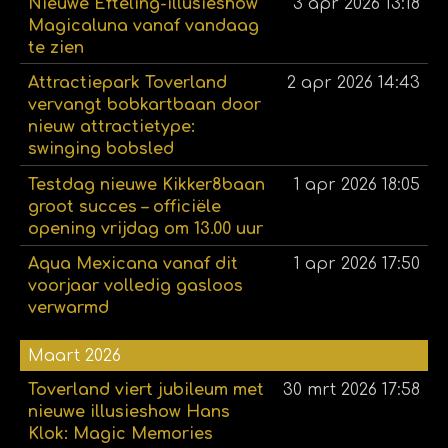
Nieuwe Efteling-illusieshow
3 apr 2026
13:18
Magicaluna vanaf vandaag
te zien
Attractiepark Toverland
2 apr 2026
14:43
vervangt bobkartbaan door
nieuw attractietype:
swinging bobsled
Testdag nieuwe Kikker8baan
1 apr 2026
18:05
groot succes – officiële
opening vrijdag om 13.00 uur
Aqua Mexicana vanaf dit
1 apr 2026
17:50
voorjaar volledig gasloos
verwarmd
Maart 2026
Toverland viert jubileum met
30 mrt 2026
17:58
nieuwe illusieshow Hans
Klok: Magic Memories