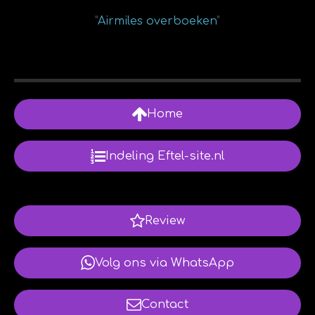
"
Airmiles overboeken
"
Home
Indeling Eftel-site.nl
Review
Volg ons via WhatsApp
Contact