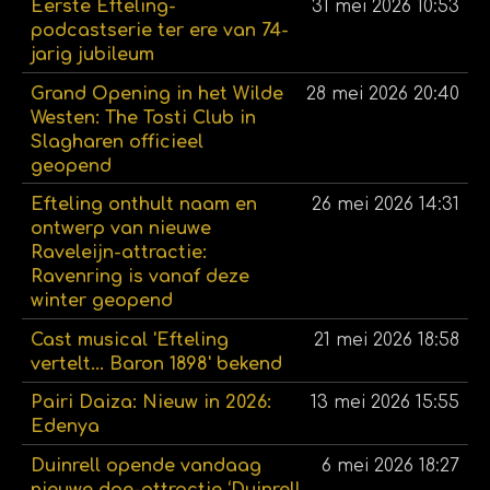
Eerste Efteling-
31 mei 2026
10:53
podcastserie ter ere van 74-
jarig jubileum
Grand Opening in het Wilde
28 mei 2026
20:40
Westen: The Tosti Club in
Slagharen officieel
geopend
Efteling onthult naam en
26 mei 2026
14:31
ontwerp van nieuwe
Raveleijn-attractie:
Ravenring is vanaf deze
winter geopend
Cast musical 'Efteling
21 mei 2026
18:58
vertelt... Baron 1898' bekend
Pairi Daiza: Nieuw in 2026:
13 mei 2026
15:55
Edenya
Duinrell opende vandaag
6 mei 2026
18:27
nieuwe doe-attractie ‘Duinrell