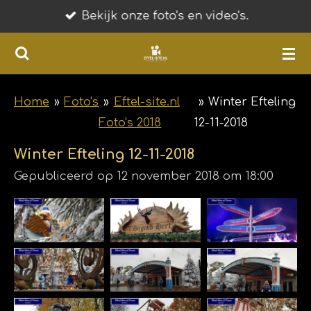
Bekijk onze foto's en video's.
Ga
direct
naar
de
hoofdinhoud
Home
»
Foto's
»
Eftel-site.nl
»
Winter Efteling
Foto's 2018
12-11-2018
Winter Efteling 12-11-2018
Gepubliceerd op 12 november 2018 om 18:00