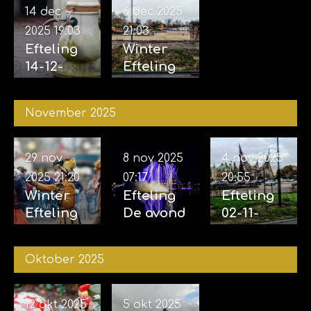
14 dec
6 dec 2025
2025
19:03
21:03
Efteling
Winter
14-12-
Efteling
2025
06-12-
2025
November 2025
29 nov
8 nov 2025
4 nov 2025
2025
21:20
07:17
20:55
Winter
Efteling
Efteling
Efteling
De avond
02-11-
29-11-
van de
2025 &
2025
vijf
04-11-
Oktober 2025
zintuigen
2025
07-11-2025
12 okt 2025
5 okt 2025