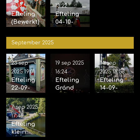
17:18
13:22
Efteling
Efteling
(Bewerkt)
04-10-
12-10-
2025
2025
September 2025
23 sep
19 sep 2025
14 sep
2025
19:01
16:24
2025
18:58
Efteling
Efteling
Efteling
22-09-
Grand
14-09-
2025
Spectacl
2025
(incl.
e 18-09-
(Opbouw
7 sep 2025
Aankondi
2025
voor
17:49
ging
eveneme
Efteling
familiem
nt grote
klein
usical
projecten
rondje 07-