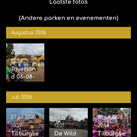
met Kim
Laatste foto's
en
Sophie)
(Andere parken en evenementen)
Augustus 2026
6 aug 2026
21:52
Toverlan
d 06-08-
2026
Juli 2026
27 jul 2026
23 jul 2026
20 jul 2026
10:27
12:21
22:14
Tilburgse
De Wild
Tilburgse