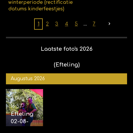
winterperiode (rectificatie
datums kinderfeestjes)
1
2
3
4
5
7
Laatste foto's 2026
(Efteling)
Augustus 2026
2 aug 2026
16:57
Efteling
02-08-
2026