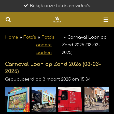
Bekijk onze foto's en video's.
Ga
direct
naar
de
hoofdinhoud
Home
»
Foto's
»
Foto's
»
Carnaval Loon op
andere
Zand 2025 (03-03-
parken
2025)
Carnaval Loon op Zand 2025 (03-03-
2025)
Gepubliceerd op 3 maart 2025 om 15:34