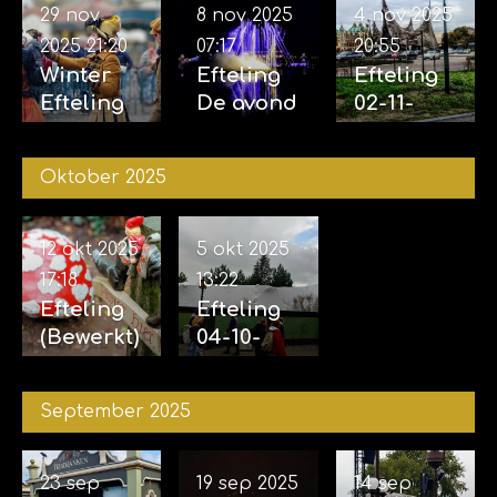
29 nov
8 nov 2025
4 nov 2025
2025
21:20
07:17
20:55
Winter
Efteling
Efteling
Efteling
De avond
02-11-
29-11-
van de
2025 &
2025
vijf
04-11-
Oktober 2025
zintuigen
2025
07-11-2025
12 okt 2025
5 okt 2025
17:18
13:22
Efteling
Efteling
(Bewerkt)
04-10-
12-10-
2025
2025
September 2025
23 sep
19 sep 2025
14 sep