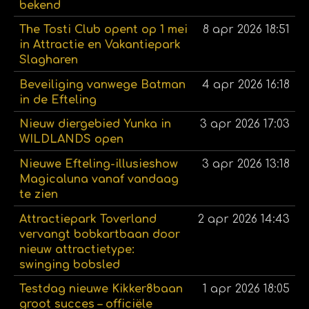
bekend
The Tosti Club opent op 1 mei
8 apr 2026
18:51
in Attractie en Vakantiepark
Slagharen
Beveiliging vanwege Batman
4 apr 2026
16:18
in de Efteling
Nieuw diergebied Yunka in
3 apr 2026
17:03
WILDLANDS open
Nieuwe Efteling-illusieshow
3 apr 2026
13:18
Magicaluna vanaf vandaag
te zien
Attractiepark Toverland
2 apr 2026
14:43
vervangt bobkartbaan door
nieuw attractietype:
swinging bobsled
Testdag nieuwe Kikker8baan
1 apr 2026
18:05
groot succes – officiële