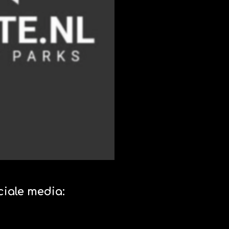
ciale media:
P