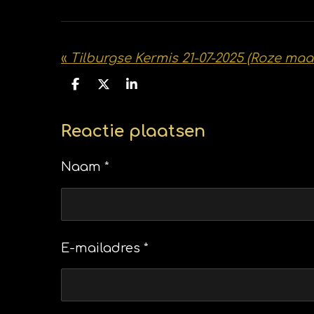
«
Tilburgse Kermis 21-07-2025 (Roze ma
D
D
S
e
e
h
l
e
a
e
l
r
Reactie plaatsen
n
e
Naam *
E-mailadres *