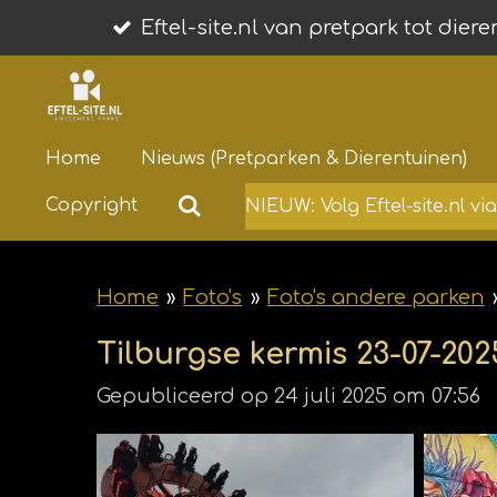
Ga
Eftel-site.nl van pretpark tot dier
direct
naar
de
Home
Nieuws (Pretparken & Dierentuinen)
hoofdinhoud
Copyright
NIEUW: Volg Eftel-site.nl v
Home
»
Foto's
»
Foto's andere parken
Tilburgse kermis 23-07-202
Gepubliceerd op 24 juli 2025 om 07:56