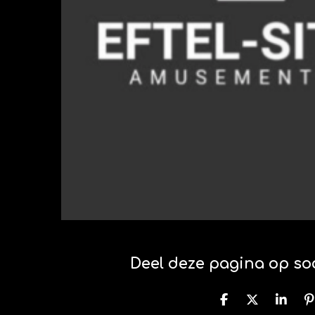
Deel deze pagina op so
D
D
S