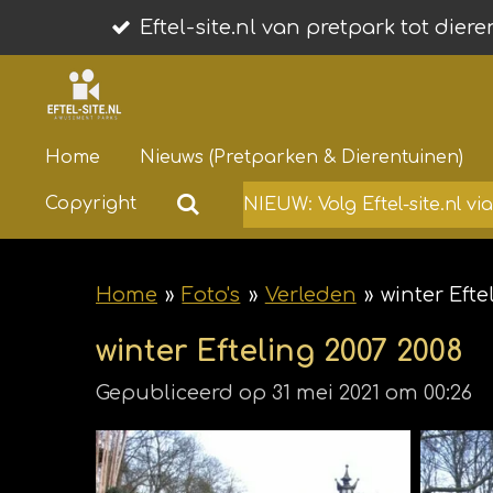
Ga
Eftel-site.nl van pretpark tot dier
direct
naar
de
Home
Nieuws (Pretparken & Dierentuinen)
hoofdinhoud
Copyright
NIEUW: Volg Eftel-site.nl v
Home
»
Foto's
»
Verleden
»
winter Efte
winter Efteling 2007 2008
Gepubliceerd op 31 mei 2021 om 00:26