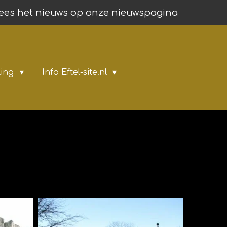
ees het nieuws op onze nieuwspagina
ling
Info Eftel-site.nl