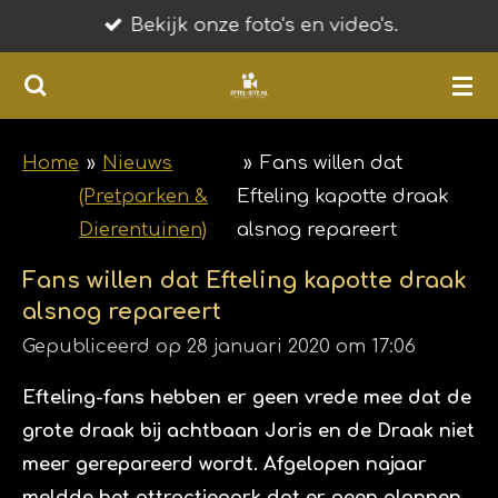
Bekijk onze foto's en video's.
Ga
direct
naar
de
hoofdinhoud
Home
»
Nieuws
»
Fans willen dat
(Pretparken &
Efteling kapotte draak
Dierentuinen)
alsnog repareert
Fans willen dat Efteling kapotte draak
alsnog repareert
Gepubliceerd op 28 januari 2020 om 17:06
Efteling-fans hebben er geen vrede mee dat de
grote draak bij achtbaan Joris en de Draak niet
meer gerepareerd wordt. Afgelopen najaar
meldde het attractiepark dat er geen plannen