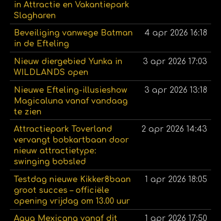
in Attractie en Vakantiepark
Slagharen
Beveiliging vanwege Batman
4 apr 2026
16:18
in de Efteling
Nieuw diergebied Yunka in
3 apr 2026
17:03
WILDLANDS open
Nieuwe Efteling-illusieshow
3 apr 2026
13:18
Magicaluna vanaf vandaag
te zien
Attractiepark Toverland
2 apr 2026
14:43
vervangt bobkartbaan door
nieuw attractietype:
swinging bobsled
Testdag nieuwe Kikker8baan
1 apr 2026
18:05
groot succes – officiële
opening vrijdag om 13.00 uur
Aqua Mexicana vanaf dit
1 apr 2026
17:50