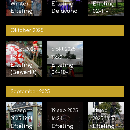
Winter
Efteling
Efteling
Efteling
De avond
02-11-
29-11-
van de
2025 &
2025
vijf
04-11-
Oktober 2025
zintuigen
2025
07-11-2025
12 okt 2025
5 okt 2025
17:18
13:22
Efteling
Efteling
(Bewerkt)
04-10-
12-10-
2025
2025
September 2025
23 sep
19 sep 2025
14 sep
2025
19:01
16:24
2025
18:58
Efteling
Efteling
Efteling