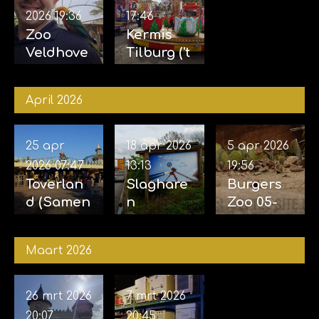
2026
19:36
17:46
Zoo
Kermis
Veldhove
Tilburg ('t
n 23-05-
Laar) 10-
2026
05-2026
April 2026
25 apr
18 apr 2026
5 apr 2026
2026
07:47
13:13
19:56
Toverlan
Slaghare
Burgers
d (Samen
n
Zoo 05-
met
opening
04-2026
Sophie)
Sky Sifter
Maart 2026
24-04-
17-04-
2026
2026
26 mrt 2026
7 mrt 2026
20:07
20:45