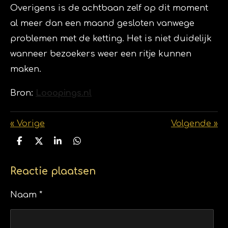
Overigens is de achtbaan zelf op dit moment
al meer dan
een maand
gesloten vanwege
problemen met de ketting. Het is niet duidelijk
wanneer bezoekers weer een ritje kunnen
maken.
Bron:
Looopings.nl
«
Vorige
Volgende
»
D
D
S
D
e
e
h
e
l
e
a
l
e
l
r
e
Reactie plaatsen
n
e
n
Naam *