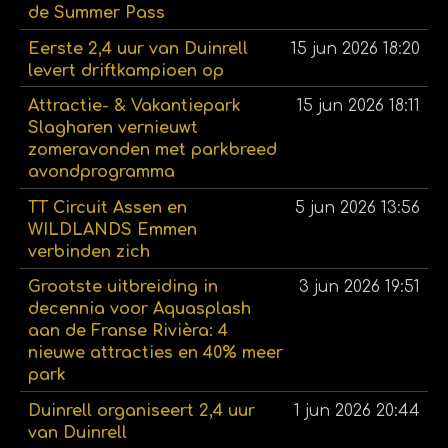
de Summer Pass
Eerste 2,4 uur van Duinrell
15 jun 2026
18:20
levert driftkampioen op
Attractie- & Vakantiepark
15 jun 2026
18:11
Slagharen vernieuwt
zomeravonden met parkbreed
avondprogramma
TT Circuit Assen en
5 jun 2026
13:56
WILDLANDS Emmen
verbinden zich
Grootste uitbreiding in
3 jun 2026
19:51
decennia voor Aquasplash
aan de Franse Rivièra: 4
nieuwe attracties en 40% meer
park
Duinrell organiseert 2,4 uur
1 jun 2026
20:44
van Duinrell