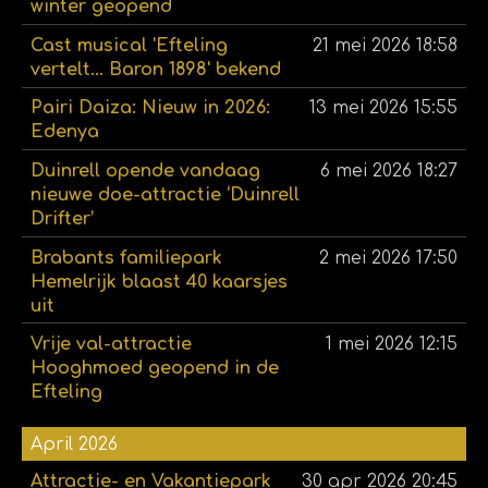
winter geopend
Cast musical 'Efteling
21 mei 2026
18:58
vertelt... Baron 1898' bekend
Pairi Daiza: Nieuw in 2026:
13 mei 2026
15:55
Edenya
Duinrell opende vandaag
6 mei 2026
18:27
nieuwe doe-attractie ‘Duinrell
Drifter’
Brabants familiepark
2 mei 2026
17:50
Hemelrijk blaast 40 kaarsjes
uit
Vrije val-attractie
1 mei 2026
12:15
Hooghmoed geopend in de
Efteling
April 2026
Attractie- en Vakantiepark
30 apr 2026
20:45