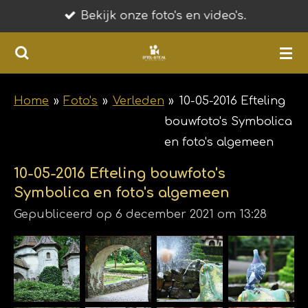
Bekijk onze foto's en video's.
Ga
direct
naar
de
hoofdinhoud
Home
»
Foto's
»
Verleden
»
10-05-2016 Efteling
bouwfoto's Symbolica
en foto's algemeen
10-05-2016 Efteling bouwfoto's
Symbolica en foto's algemeen
Gepubliceerd op 6 december 2021 om 13:28