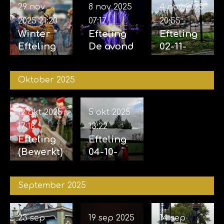
29 nov
8 nov 2025
4 nov 2025
2025
21:20
07:17
20:55
Winter
Efteling
Efteling
Efteling
De avond
02-11-
29-11-
van de
2025 &
2025
vijf
04-11-
Oktober 2025
zintuigen
2025
07-11-2025
12 okt 2025
5 okt 2025
17:18
13:22
Efteling
Efteling
(Bewerkt)
04-10-
12-10-
2025
2025
September 2025
23 sep
19 sep 2025
14 sep