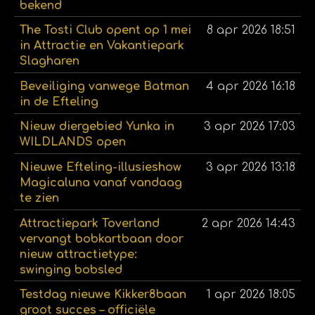
bekend
The Tosti Club opent op 1 mei
8 apr 2026
18:51
in Attractie en Vakantiepark
Slagharen
Beveiliging vanwege Batman
4 apr 2026
16:18
in de Efteling
Nieuw diergebied Yunka in
3 apr 2026
17:03
WILDLANDS open
Nieuwe Efteling-illusieshow
3 apr 2026
13:18
Magicaluna vanaf vandaag
te zien
Attractiepark Toverland
2 apr 2026
14:43
vervangt bobkartbaan door
nieuw attractietype:
swinging bobsled
Testdag nieuwe Kikker8baan
1 apr 2026
18:05
groot succes – officiële