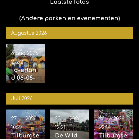
met Kim
Laatste foto's
en
Sophie)
(Andere parken en evenementen)
Augustus 2026
6 aug 2026
21:52
Toverlan
d 06-08-
2026
Juli 2026
27 jul 2026
23 jul 2026
20 jul 2026
10:27
12:21
22:14
Tilburgse
De Wild
Tilburgse