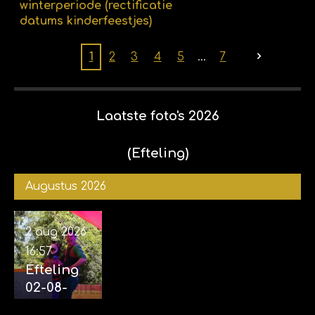
winterperiode (rectificatie
datums kinderfeestjes)
1
2
3
4
5
7
Laatste foto's 2026
(Efteling)
Augustus 2026
2 aug 2026
16:57
Efteling
02-08-
2026