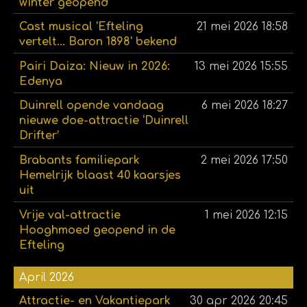
winter geopend
Cast musical 'Efteling
21 mei 2026
18:58
vertelt... Baron 1898' bekend
Pairi Daiza: Nieuw in 2026:
13 mei 2026
15:55
Edenya
Duinrell opende vandaag
6 mei 2026
18:27
nieuwe doe-attractie ‘Duinrell
Drifter’
Brabants familiepark
2 mei 2026
17:50
Hemelrijk blaast 40 kaarsjes
uit
Vrije val-attractie
1 mei 2026
12:15
Hooghmoed geopend in de
Efteling
April 2026
Attractie- en Vakantiepark
30 apr 2026
20:45