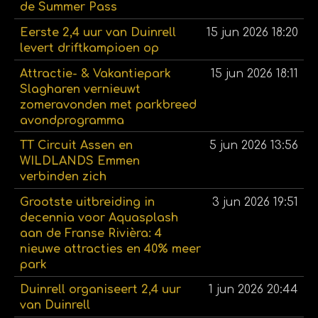
de Summer Pass
Eerste 2,4 uur van Duinrell
15 jun 2026
18:20
levert driftkampioen op
Attractie- & Vakantiepark
15 jun 2026
18:11
Slagharen vernieuwt
zomeravonden met parkbreed
avondprogramma
TT Circuit Assen en
5 jun 2026
13:56
WILDLANDS Emmen
verbinden zich
Grootste uitbreiding in
3 jun 2026
19:51
decennia voor Aquasplash
aan de Franse Rivièra: 4
nieuwe attracties en 40% meer
park
Duinrell organiseert 2,4 uur
1 jun 2026
20:44
van Duinrell