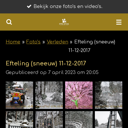
Bekijk onze foto's en video's.
Ga
direct
naar
de
hoofdinhoud
Home
»
Foto's
»
Verleden
»
Efteling (sneeuw)
11-12-2017
Efteling (sneeuw) 11-12-2017
Gepubliceerd op 7 april 2023 om 20:05