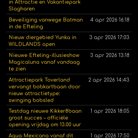
in Attractie en Vakantiepark
Slagharen
Beveiliging vanwege Batman
4 apr 2026
16:18
in de Efteling
Nieuw diergebied Yunka in
3 apr 2026
17:03
WILDLANDS open
Nieuwe Efteling-illusieshow
3 apr 2026
13:18
Magicaluna vanaf vandaag
te zien
Attractiepark Toverland
2 apr 2026
14:43
vervangt bobkartbaan door
nieuw attractietype:
swinging bobsled
Testdag nieuwe Kikker8baan
1 apr 2026
18:05
groot succes – officiële
opening vrijdag om 13.00 uur
Aqua Mexicana vanaf dit
1 apr 2026
17:50