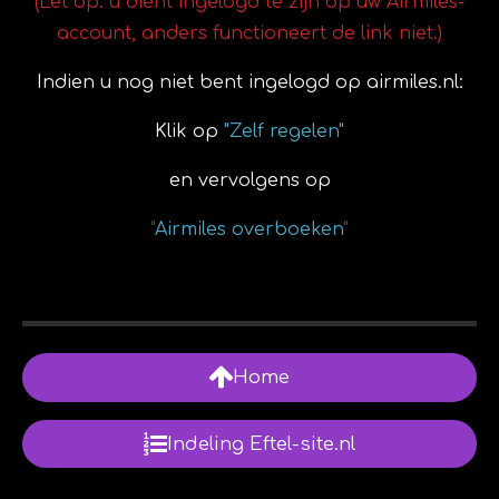
(Let op: u dient ingelogd te zijn op uw Airmiles-
account, anders functioneert de link niet.)
Indien u nog niet bent ingelogd op airmiles.nl:
Klik op
"Zelf regelen"
en vervolgens op
"
Airmiles overboeken
"
Home
Indeling Eftel-site.nl