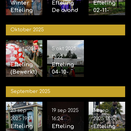
Winter
Efteling
Efteling
Efteling
De avond
02-11-
29-11-
van de
2025 &
2025
vijf
04-11-
Oktober 2025
zintuigen
2025
07-11-2025
12 okt 2025
5 okt 2025
17:18
13:22
Efteling
Efteling
(Bewerkt)
04-10-
12-10-
2025
2025
September 2025
23 sep
19 sep 2025
14 sep
2025
19:01
16:24
2025
18:58
Efteling
Efteling
Efteling