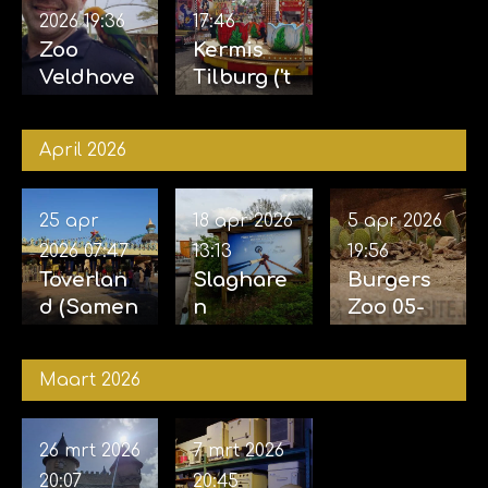
2026
19:36
17:46
Zoo
Kermis
Veldhove
Tilburg ('t
n 23-05-
Laar) 10-
2026
05-2026
April 2026
25 apr
18 apr 2026
5 apr 2026
2026
07:47
13:13
19:56
Toverlan
Slaghare
Burgers
d (Samen
n
Zoo 05-
met
opening
04-2026
Sophie)
Sky Sifter
Maart 2026
24-04-
17-04-
2026
2026
26 mrt 2026
7 mrt 2026
20:07
20:45