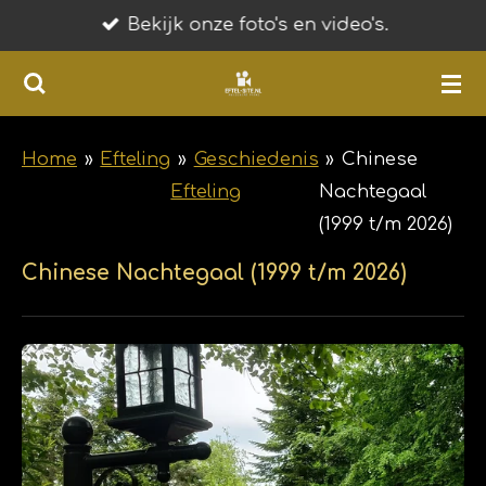
Bekijk onze foto's en video's.
Ga
direct
naar
de
hoofdinhoud
Home
»
Efteling
»
Geschiedenis
»
Chinese
Efteling
Nachtegaal
(1999 t/m 2026)
Chinese Nachtegaal (1999 t/m 2026)