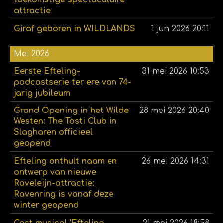
toekomstige spectaculaire
attractie
Giraf geboren in WILDLANDS
1 jun 2026
20:11
Mei 2026
Eerste Efteling-
31 mei 2026
10:53
podcastserie ter ere van 74-
jarig jubileum
Grand Opening in het Wilde
28 mei 2026
20:40
Westen: The Tosti Club in
Slagharen officieel
geopend
Efteling onthult naam en
26 mei 2026
14:31
ontwerp van nieuwe
Raveleijn-attractie:
Ravenring is vanaf deze
winter geopend
Cast musical 'Efteling
21 mei 2026
18:58