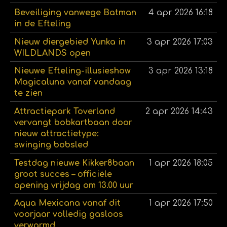
Beveiliging vanwege Batman
4 apr 2026
16:18
in de Efteling
Nieuw diergebied Yunka in
3 apr 2026
17:03
WILDLANDS open
Nieuwe Efteling-illusieshow
3 apr 2026
13:18
Magicaluna vanaf vandaag
te zien
Attractiepark Toverland
2 apr 2026
14:43
vervangt bobkartbaan door
nieuw attractietype:
swinging bobsled
Testdag nieuwe Kikker8baan
1 apr 2026
18:05
groot succes – officiële
opening vrijdag om 13.00 uur
Aqua Mexicana vanaf dit
1 apr 2026
17:50
voorjaar volledig gasloos
verwarmd