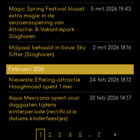
Magic Spring Festival blaast
5 mrt 2026
19:43
extra magie in de
seizoensopening van
Attractie‑ & Vakantiepark
Slagharen
Mijlpaal behaald in bouw Sky
2 mrt 2026
18:16
Sifter (Slagharen)
Februari 2026
Nieuwste Efteling-attractie
24 feb 2026
18:12
Hooghmoed opent 1 mei
Aqua Mexicana opent voor
20 feb 2026
14:17
daggasten tijdens
winterperiode (rectificatie
datums kinderfeestjes)
1
2
3
4
5
7