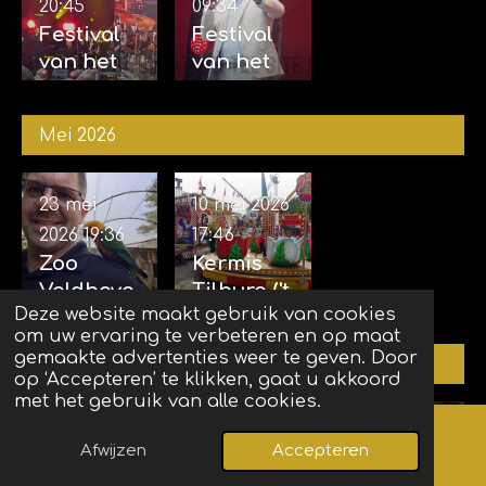
20:45
09:34
Festival
Festival
van het
van het
Levenslie
Levenslie
d 2e
d 1e
Mei 2026
avond 07-
avond
06-2026
06-06-
2026
23 mei
10 mei 2026
2026
19:36
17:46
Zoo
Kermis
Veldhove
Tilburg ('t
Deze website maakt gebruik van cookies
n 23-05-
Laar) 10-
om uw ervaring te verbeteren en op maat
2026
05-2026
gemaakte advertenties weer te geven. Door
April 2026
op ‘Accepteren’ te klikken, gaat u akkoord
met het gebruik van alle cookies.
25 apr
18 apr 2026
5 apr 2026
Afwijzen
Accepteren
Kaart
Facebook
2026
07:47
13:13
19:56