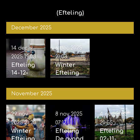
(Efteling)
December 2025
14 dec
6 dec 2025
2025
19:03
21:03
Efteling
Winter
14-12-
Efteling
2025
06-12-
2025
November 2025
29 nov
8 nov 2025
4 nov 2025
2025
21:20
07:17
20:55
Winter
Efteling
Efteling
Efteling
De avond
02-11-