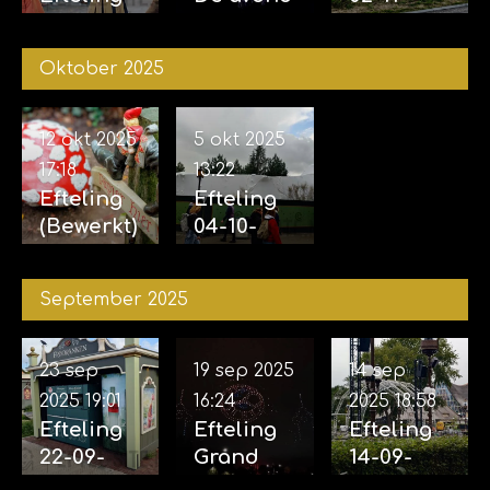
29-11-
van de
2025 &
2025
vijf
04-11-
Oktober 2025
zintuigen
2025
07-11-2025
12 okt 2025
5 okt 2025
17:18
13:22
Efteling
Efteling
(Bewerkt)
04-10-
12-10-
2025
2025
September 2025
23 sep
19 sep 2025
14 sep
2025
19:01
16:24
2025
18:58
Efteling
Efteling
Efteling
22-09-
Grand
14-09-
2025
Spectacl
2025