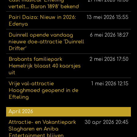
vertelt... Baron 1898' bekend
Pairi Daiza: Nieuw in 2026:
13 mei 2026
15:55
Edenya
Duinrell opende vandaag
6 mei 2026
18:27
nieuwe doe-attractie ‘Duinrell
Drifter’
Brabants familiepark
2 mei 2026
17:50
Hemelrijk blaast 40 kaarsjes
uit
Vrije val-attractie
1 mei 2026
12:15
Hooghmoed geopend in de
Efteling
April 2026
Attractie- en Vakantiepark
30 apr 2026
20:45
Slagharen en Aniba
Entertainment blijven