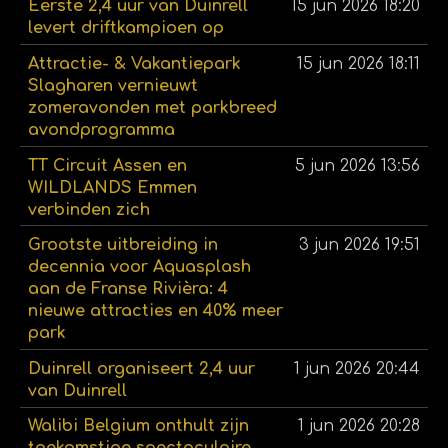
Eerste 2,4 uur van Duinrell
15 jun 2026
18:20
levert driftkampioen op
Attractie- & Vakantiepark
15 jun 2026
18:11
Slagharen vernieuwt
zomeravonden met parkbreed
avondprogramma
TT Circuit Assen en
5 jun 2026
13:56
WILDLANDS Emmen
verbinden zich
Grootste uitbreiding in
3 jun 2026
19:51
decennia voor Aquasplash
aan de Franse Rivièra: 4
nieuwe attracties en 40% meer
park
Duinrell organiseert 2,4 uur
1 jun 2026
20:44
van Duinrell
Walibi Belgium onthult zijn
1 jun 2026
20:28