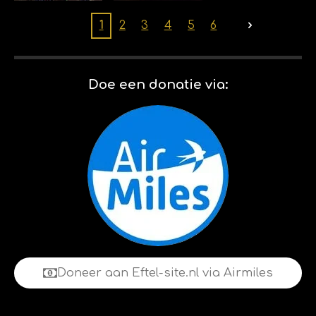
(2026) 14-
Billybird
02-2026
Drakenrij
1
2
3
4
5
6
k 01-02-
2026
Doe een donatie via:
Doneer aan Eftel-site.nl via Airmiles