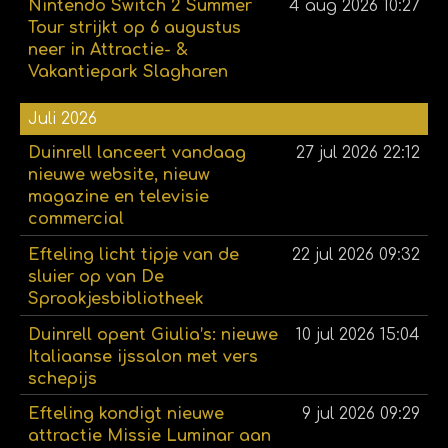
Nintendo Switch 2 Summer
4 aug 2026
10:27
Tour strijkt op 6 augustus
neer in Attractie- &
Vakantiepark Slagharen
Juli 2026
Duinrell lanceert vandaag
27 jul 2026
22:12
nieuwe website, nieuw
magazine en televisie
commercial
Efteling licht tipje van de
22 jul 2026
09:32
sluier op van De
Sprookjesbibliotheek
Duinrell opent Giulia’s: nieuwe
10 jul 2026
15:04
Italiaanse ijssalon met vers
schepijs
Efteling kondigt nieuwe
9 jul 2026
09:29
attractie Missie Luminar aan