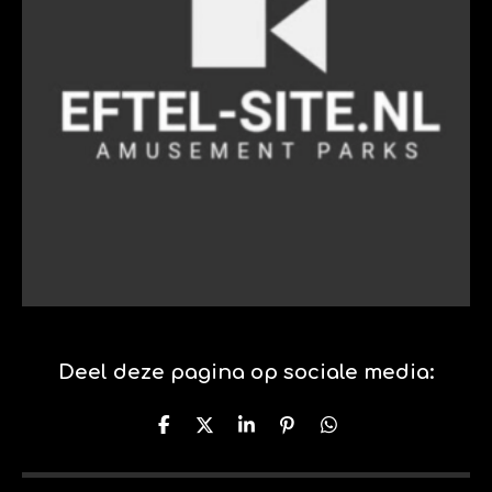
Deel deze pagina op sociale media:
D
D
S
P
D
e
e
h
i
e
l
e
a
n
l
e
l
r
n
e