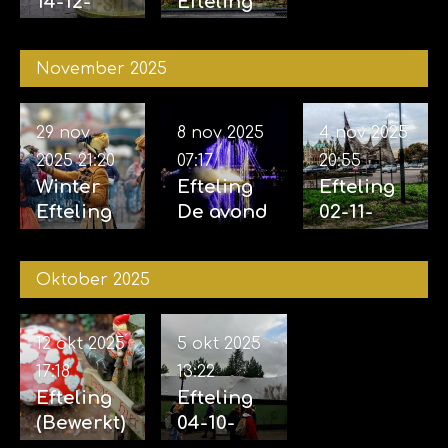
14-12-
Efteling
2025
06-12-
2025
November 2025
29 nov
8 nov 2025
4 nov 2025
2025
21:20
07:17
20:55
Winter
Efteling
Efteling
Efteling
De avond
02-11-
29-11-
van de
2025 &
2025
vijf
04-11-
Oktober 2025
zintuigen
2025
07-11-2025
12 okt 2025
5 okt 2025
17:18
13:22
Efteling
Efteling
(Bewerkt)
04-10-