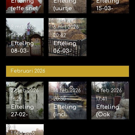
Efteling
Efteling
Efteling
(effe snel
(uurtje
15-03-
rondje)
park) 27-
2026
29-03-
03-2026
(Bouwfot
8 mrt 2026
6 mrt 2026
2026
o's)
14:29
20:42
Efteling
Efteling
08-03-
06-03-
2026
2026
(Kruidvat)
(Uurtje
Februari 2026
Incl.
Efteling)
bouwfoto'
s
27 feb 2026
14 feb 2026
4 feb 2026
16:29
20:30
17:41
Efteling
Efteling
Efteling
27-02-
(incl.
(Ook
2026
bouwfoto'
brug
(Incl.
s
Fabula)
1 feb 2026