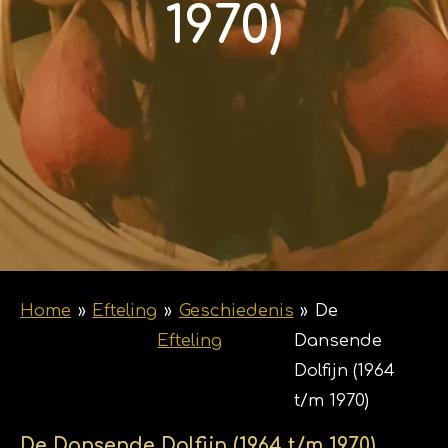
1970)
Home
»
Efteling
»
Geschiedenis
»
De
Efteling
Dansende
Dolfijn (1964
t/m 1970)
De Dansende Dolfijn (1964 t/m 1970)