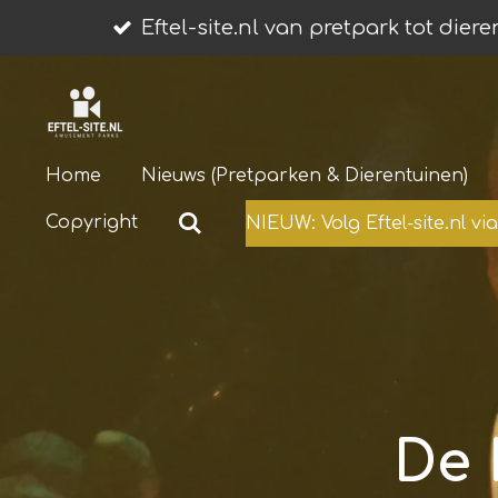
Ga
Eftel-site.nl van pretpark tot dier
direct
naar
de
hoofdinhoud
Home
Nieuws (Pretparken & Dierentuinen)
Copyright
NIEUW: Volg Eftel-site.nl v
De 