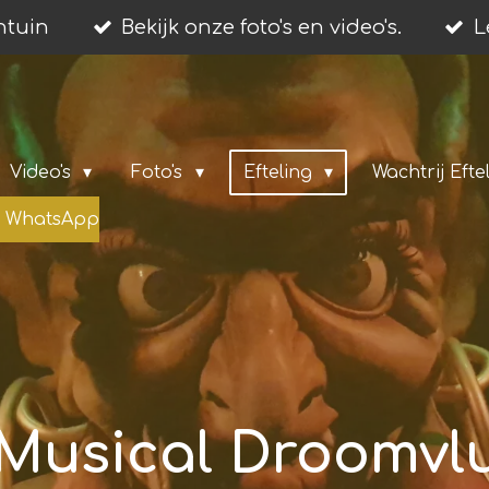
entuin
Bekijk onze foto's en video's.
L
Video's
Foto's
Efteling
Wachtrij Efte
ia WhatsApp
Musical Droomvl