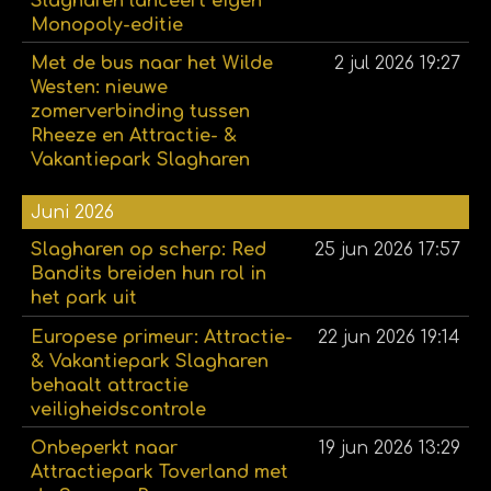
Slagharen lanceert eigen
Monopoly-editie
Met de bus naar het Wilde
2 jul 2026
19:27
Westen: nieuwe
zomerverbinding tussen
Rheeze en Attractie- &
Vakantiepark Slagharen
Juni 2026
Slagharen op scherp: Red
25 jun 2026
17:57
Bandits breiden hun rol in
het park uit
Europese primeur: Attractie-
22 jun 2026
19:14
& Vakantiepark Slagharen
behaalt attractie
veiligheidscontrole
Onbeperkt naar
19 jun 2026
13:29
Attractiepark Toverland met