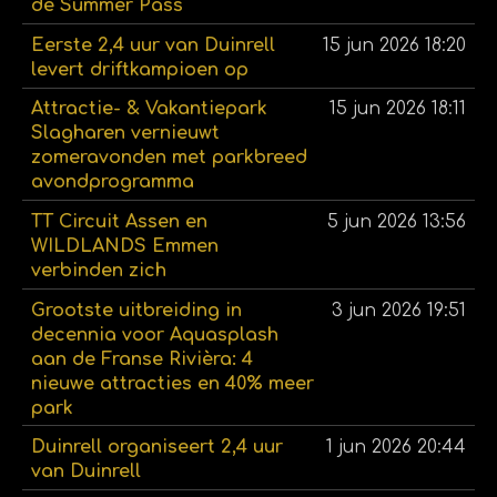
de Summer Pass
Eerste 2,4 uur van Duinrell
15 jun 2026
18:20
levert driftkampioen op
Attractie- & Vakantiepark
15 jun 2026
18:11
Slagharen vernieuwt
zomeravonden met parkbreed
avondprogramma
TT Circuit Assen en
5 jun 2026
13:56
WILDLANDS Emmen
verbinden zich
Grootste uitbreiding in
3 jun 2026
19:51
decennia voor Aquasplash
aan de Franse Rivièra: 4
nieuwe attracties en 40% meer
park
Duinrell organiseert 2,4 uur
1 jun 2026
20:44
van Duinrell