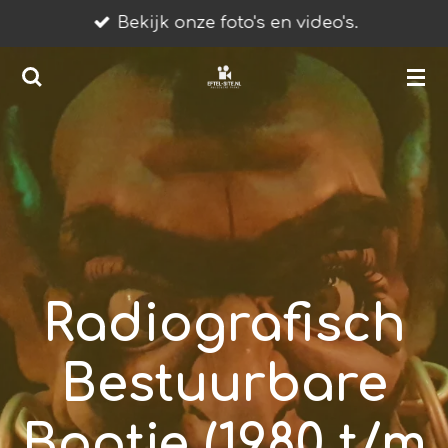
Bekijk onze foto's en video's.
Ga
direct
naar
de
hoofdinhoud
Radiografisch
Bestuurbare
Bootje (1980 t/m