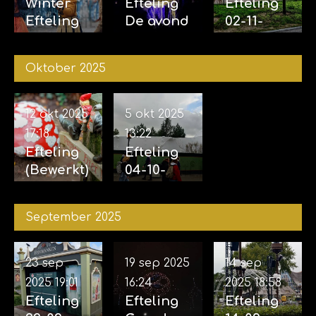
Winter
Efteling
Efteling
Efteling
De avond
02-11-
29-11-
van de
2025 &
2025
vijf
04-11-
Oktober 2025
zintuigen
2025
07-11-2025
12 okt 2025
5 okt 2025
17:18
13:22
Efteling
Efteling
(Bewerkt)
04-10-
12-10-
2025
2025
September 2025
23 sep
19 sep 2025
14 sep
2025
19:01
16:24
2025
18:58
Efteling
Efteling
Efteling