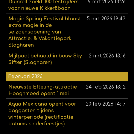
Duinrell zoekt 100 testrijders
9 mrt 2026
18:26
voor nieuwe Kikker8baan
Magic Spring Festival blaast
5 mrt 2026
19:43
extra magie in de
seizoensopening van
Attractie‑ & Vakantiepark
Slagharen
Mijlpaal behaald in bouw Sky
2 mrt 2026
18:16
Sifter (Slagharen)
Februari 2026
Nieuwste Efteling-attractie
24 feb 2026
18:12
Hooghmoed opent 1 mei
Aqua Mexicana opent voor
20 feb 2026
14:17
daggasten tijdens
winterperiode (rectificatie
datums kinderfeestjes)