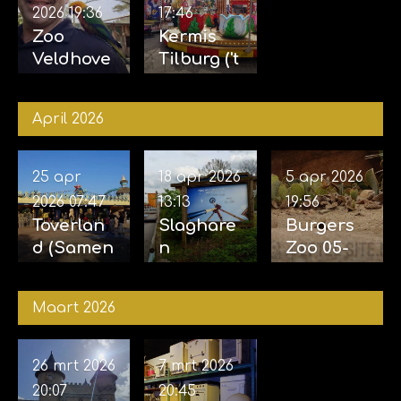
2026
19:36
17:46
Zoo
Kermis
Veldhove
Tilburg ('t
n 23-05-
Laar) 10-
2026
05-2026
April 2026
25 apr
18 apr 2026
5 apr 2026
2026
07:47
13:13
19:56
Toverlan
Slaghare
Burgers
d (Samen
n
Zoo 05-
met
opening
04-2026
Sophie)
Sky Sifter
Maart 2026
24-04-
17-04-
2026
2026
26 mrt 2026
7 mrt 2026
20:07
20:45