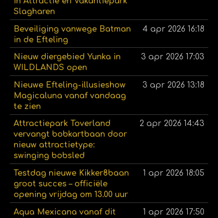
in Attractie en Vakantiepark
Slagharen
Beveiliging vanwege Batman
4 apr 2026
16:18
in de Efteling
Nieuw diergebied Yunka in
3 apr 2026
17:03
WILDLANDS open
Nieuwe Efteling-illusieshow
3 apr 2026
13:18
Magicaluna vanaf vandaag
te zien
Attractiepark Toverland
2 apr 2026
14:43
vervangt bobkartbaan door
nieuw attractietype:
swinging bobsled
Testdag nieuwe Kikker8baan
1 apr 2026
18:05
groot succes – officiële
opening vrijdag om 13.00 uur
Aqua Mexicana vanaf dit
1 apr 2026
17:50