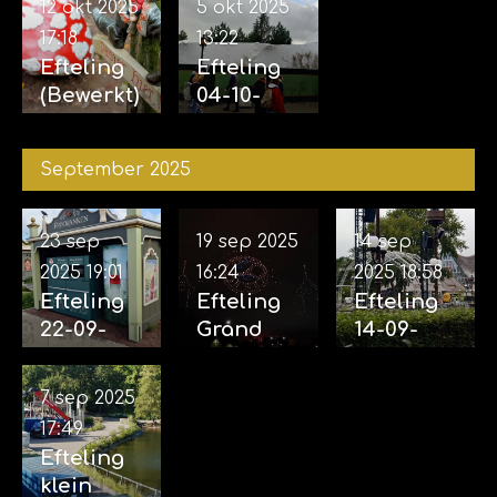
12 okt 2025
5 okt 2025
17:18
13:22
Efteling
Efteling
(Bewerkt)
04-10-
12-10-
2025
2025
September 2025
23 sep
19 sep 2025
14 sep
2025
19:01
16:24
2025
18:58
Efteling
Efteling
Efteling
22-09-
Grand
14-09-
2025
Spectacl
2025
(incl.
e 18-09-
(Opbouw
7 sep 2025
Aankondi
2025
voor
17:49
ging
eveneme
Efteling
familiem
nt grote
klein
usical
projecten