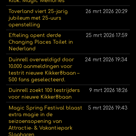
Klok: Magic Memories
Toverland viert 25-jarig
26 mrt 2026
20:29
jubileum met 25-uurs
openstelling
Efteling opent derde
25 mrt 2026
17:59
Changing Places Toilet in
Nederland
Duinrell overweldigd door
24 mrt 2026
19:34
10.000 aanmeldingen voor
testrit nieuwe Kikker8baan –
500 fans geselecteerd.
Duinrell zoekt 100 testrijders
9 mrt 2026
18:26
voor nieuwe Kikker8baan
Magic Spring Festival blaast
5 mrt 2026
19:43
extra magie in de
seizoensopening van
Attractie‑ & Vakantiepark
Slagharen