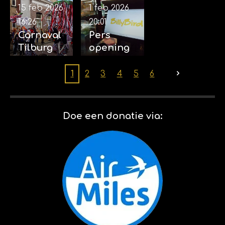
15 feb 2026
1 feb 2026
16:26
20:01
Carnaval
Pers
Tilburg
opening
(2026) 14-
Billybird
02-2026
Drakenrij
1
2
3
4
5
6
k 01-02-
2026
Doe een donatie via: