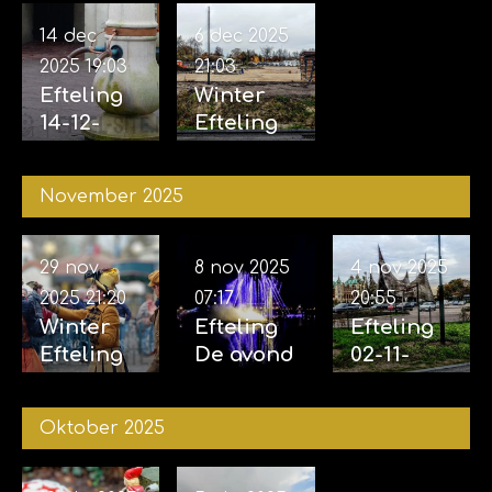
14 dec
6 dec 2025
2025
19:03
21:03
Efteling
Winter
14-12-
Efteling
2025
06-12-
2025
November 2025
29 nov
8 nov 2025
4 nov 2025
2025
21:20
07:17
20:55
Winter
Efteling
Efteling
Efteling
De avond
02-11-
29-11-
van de
2025 &
2025
vijf
04-11-
Oktober 2025
zintuigen
2025
07-11-2025