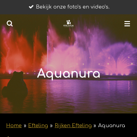
Bekijk onze foto's en video's.
Ga
direct
naar
de
hoofdinhoud
Aquanura
Home
»
Efteling
»
Rijken Efteling
»
Aquanura