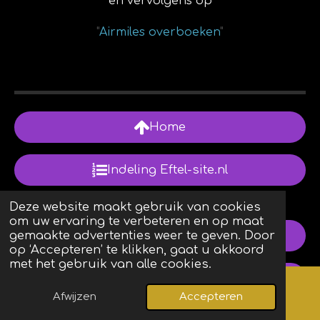
en vervolgens op
"
Airmiles overboeken
"
Home
Indeling Eftel-site.nl
Deze website maakt gebruik van cookies
om uw ervaring te verbeteren en op maat
Review
gemaakte advertenties weer te geven. Door
op ‘Accepteren’ te klikken, gaat u akkoord
met het gebruik van alle cookies.
Volg ons via WhatsApp
Afwijzen
Accepteren
Kaart
Facebook