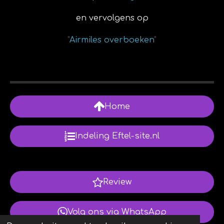
en vervolgens op
"
Airmiles overboeken
"
Home
Indeling Eftel-site.nl
Review
Volg ons via WhatsApp