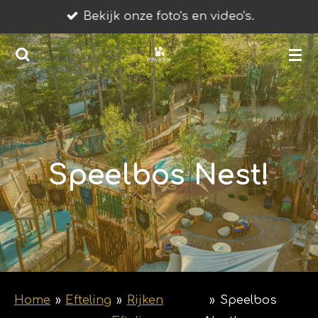
Bekijk onze foto's en video's.
Ga
direct
naar
de
hoofdinhoud
Speelbos Nest!
Home
»
Efteling
»
Rijken
»
Speelbos