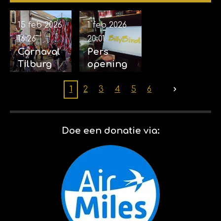
2026
15 feb 2026
1 feb 2026
16:26
20:01
Carnaval
Pers
Tilburg
opening
(2026) 14-
Billybird
02-2026
Drakenrij
1
2
3
4
5
6
k 01-02-
2026
Doe een donatie via: