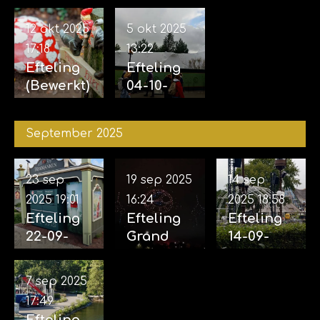
07-11-2025
12 okt 2025
5 okt 2025
17:18
13:22
Efteling
Efteling
(Bewerkt)
04-10-
12-10-
2025
2025
September 2025
23 sep
19 sep 2025
14 sep
2025
19:01
16:24
2025
18:58
Efteling
Efteling
Efteling
22-09-
Grand
14-09-
2025
Spectacl
2025
(incl.
e 18-09-
(Opbouw
7 sep 2025
Aankondi
2025
voor
17:49
ging
eveneme
Efteling