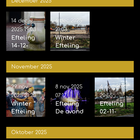
December 2025
14 dec
6 dec 2025
2025
19:03
21:03
Efteling
Winter
14-12-
Efteling
2025
06-12-
2025
November 2025
29 nov
8 nov 2025
4 nov 2025
2025
21:20
07:17
20:55
Winter
Efteling
Efteling
Efteling
De avond
02-11-
29-11-
van de
2025 &
2025
vijf
04-11-
Oktober 2025
zintuigen
2025