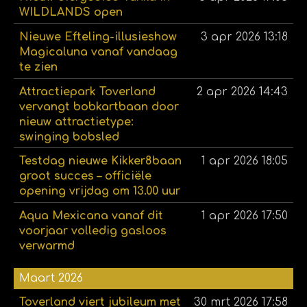
WILDLANDS open
Nieuwe Efteling-illusieshow
3 apr 2026
13:18
Magicaluna vanaf vandaag
te zien
Attractiepark Toverland
2 apr 2026
14:43
vervangt bobkartbaan door
nieuw attractietype:
swinging bobsled
Testdag nieuwe Kikker8baan
1 apr 2026
18:05
groot succes – officiële
opening vrijdag om 13.00 uur
Aqua Mexicana vanaf dit
1 apr 2026
17:50
voorjaar volledig gasloos
verwarmd
Maart 2026
Toverland viert jubileum met
30 mrt 2026
17:58