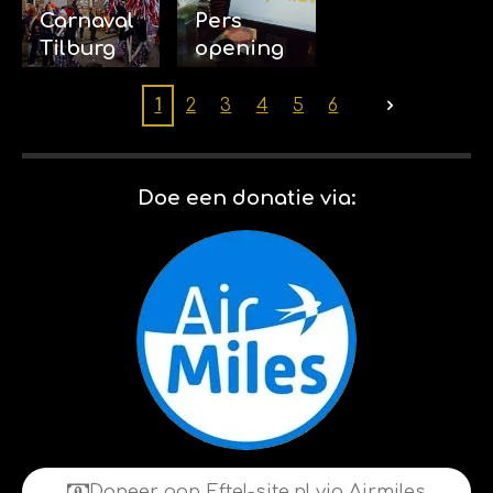
Carnaval
Pers
Tilburg
opening
(2026) 14-
Billybird
02-2026
Drakenrij
1
2
3
4
5
6
k 01-02-
2026
Doe een donatie via:
Doneer aan Eftel-site.nl via Airmiles