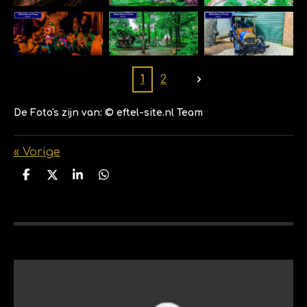
1
2
De Foto's zijn van: © eftel-site.nl Team
«
Vorige
D
D
S
D
e
e
h
e
l
e
a
l
e
l
r
e
n
e
n