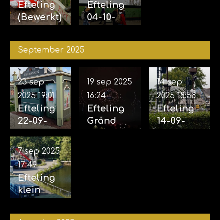
Efteling
Efteling
(Bewerkt)
04-10-
12-10-
2025
2025
September 2025
23 sep
19 sep 2025
14 sep
2025
19:01
16:24
2025
18:58
Efteling
Efteling
Efteling
22-09-
Grand
14-09-
2025
Spectacl
2025
(incl.
e 18-09-
(Opbouw
7 sep 2025
Aankondi
2025
voor
17:49
ging
eveneme
Efteling
familiem
nt grote
klein
usical
projecten
rondje 07-
Efteling
afgerond
09-2025
vertelt...
)