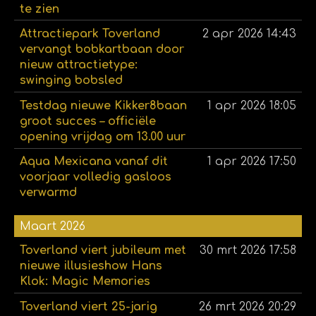
te zien
Attractiepark Toverland
2 apr 2026
14:43
vervangt bobkartbaan door
nieuw attractietype:
swinging bobsled
Testdag nieuwe Kikker8baan
1 apr 2026
18:05
groot succes – officiële
opening vrijdag om 13.00 uur
Aqua Mexicana vanaf dit
1 apr 2026
17:50
voorjaar volledig gasloos
verwarmd
Maart 2026
Toverland viert jubileum met
30 mrt 2026
17:58
nieuwe illusieshow Hans
Klok: Magic Memories
Toverland viert 25-jarig
26 mrt 2026
20:29