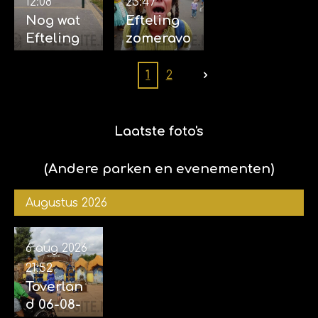
12:08
23:47
Nog wat
Efteling
Efteling
zomeravo
foto's
nd 15-07-
(ook
2025 (met
1
2
foto's
Sophie)
samen
met Kim
Laatste foto's
en
Sophie)
(Andere parken en evenementen)
Augustus 2026
6 aug 2026
21:52
Toverlan
d 06-08-