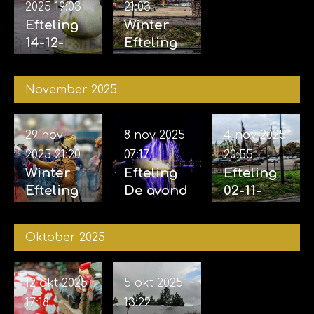
2025
19:03
21:03
Efteling
Winter
14-12-
Efteling
2025
06-12-
2025
November 2025
29 nov
8 nov 2025
4 nov 2025
2025
21:20
07:17
20:55
Winter
Efteling
Efteling
Efteling
De avond
02-11-
29-11-
van de
2025 &
2025
vijf
04-11-
Oktober 2025
zintuigen
2025
07-11-2025
12 okt 2025
5 okt 2025
17:18
13:22