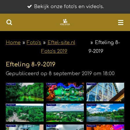
Bekijk onze foto's en video's.
Ga
direct
naar
de
hoofdinhoud
Home
»
Foto's
»
Eftel-site.nl
»
Efteling 8-
Foto's 2019
9-2019
Efteling 8-9-2019
Gepubliceerd op 8 september 2019 om 18:00