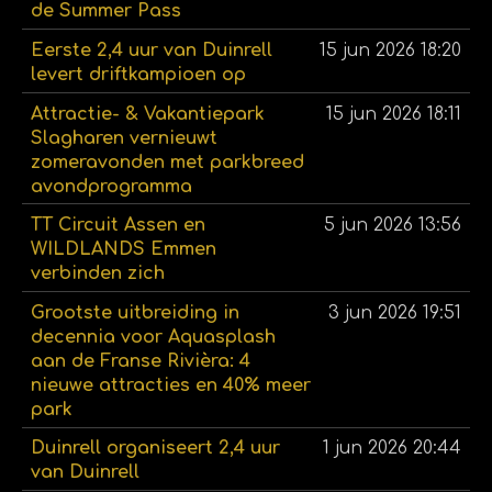
de Summer Pass
Eerste 2,4 uur van Duinrell
15 jun 2026
18:20
levert driftkampioen op
Attractie- & Vakantiepark
15 jun 2026
18:11
Slagharen vernieuwt
zomeravonden met parkbreed
avondprogramma
TT Circuit Assen en
5 jun 2026
13:56
WILDLANDS Emmen
verbinden zich
Grootste uitbreiding in
3 jun 2026
19:51
decennia voor Aquasplash
aan de Franse Rivièra: 4
nieuwe attracties en 40% meer
park
Duinrell organiseert 2,4 uur
1 jun 2026
20:44
van Duinrell