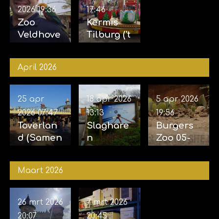
2026
19:36
17:46
Zoo
Kermis
Veldhove
Tilburg ('t
n 23-05-
Laar) 10-
2026
05-2026
April 2026
25 apr
18 apr 2026
5 apr 2026
2026
07:47
13:13
19:56
Toverlan
Slaghare
Burgers
d (Samen
n
Zoo 05-
met
opening
04-2026
Sophie)
Sky Sifter
Maart 2026
24-04-
17-04-
2026
2026
26 mrt 2026
7 mrt 2026
20:07
20:45