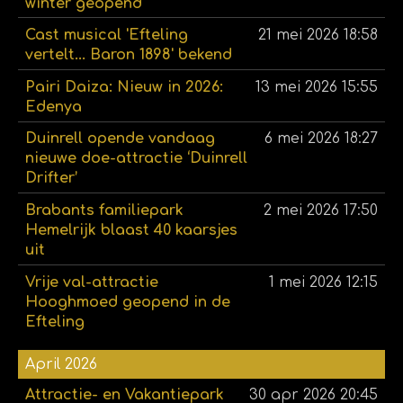
winter geopend
Cast musical 'Efteling
21 mei 2026
18:58
vertelt... Baron 1898' bekend
Pairi Daiza: Nieuw in 2026:
13 mei 2026
15:55
Edenya
Duinrell opende vandaag
6 mei 2026
18:27
nieuwe doe-attractie ‘Duinrell
Drifter’
Brabants familiepark
2 mei 2026
17:50
Hemelrijk blaast 40 kaarsjes
uit
Vrije val-attractie
1 mei 2026
12:15
Hooghmoed geopend in de
Efteling
April 2026
Attractie- en Vakantiepark
30 apr 2026
20:45