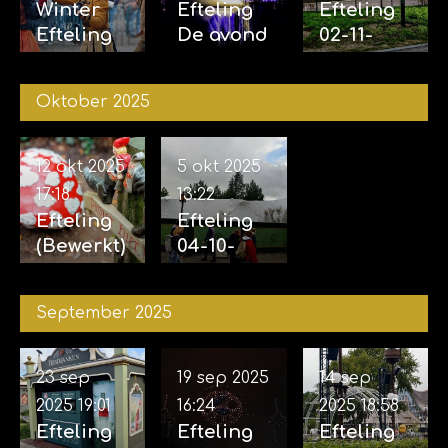
Winter
Efteling
Efteling
Efteling
De avond
02-11-
29-11-
van de
2025 &
2025
vijf
04-11-
Oktober 2025
zintuigen
2025
07-11-2025
12 okt 2025
5 okt 2025
17:18
13:22
Efteling
Efteling
(Bewerkt)
04-10-
12-10-
2025
2025
September 2025
23 sep
19 sep 2025
14 sep
2025
19:01
16:24
2025
18:58
Efteling
Efteling
Efteling