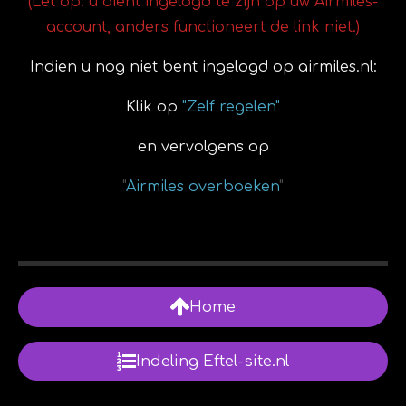
(Let op: u dient ingelogd te zijn op uw Airmiles-
account, anders functioneert de link niet.)
Indien u nog niet bent ingelogd op airmiles.nl:
Klik op
"Zelf regelen"
en vervolgens op
"
Airmiles overboeken
"
Home
Indeling Eftel-site.nl