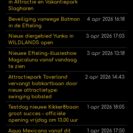
in Attractie en Vakantiepark
Slagharen
Beveiliging vanwege Batman
4 apr 2026
16:18
in de Efteling
Nieuw diergebied Yunka in
3 apr 2026
17:03
WILDLANDS open
Nieuwe Efteling-illusieshow
3 apr 2026
13:18
Magicaluna vanaf vandaag
te zien
Attractiepark Toverland
2 apr 2026
14:43
vervangt bobkartbaan door
nieuw attractietype:
swinging bobsled
Testdag nieuwe Kikker8baan
1 apr 2026
18:05
groot succes – officiële
opening vrijdag om 13.00 uur
Aqua Mexicana vanaf dit
1 apr 2026
17:50