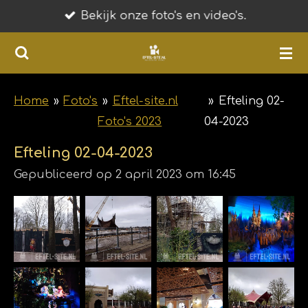
Bekijk onze foto's en video's.
Ga
direct
naar
de
hoofdinhoud
Home
»
Foto's
»
Eftel-site.nl
»
Efteling 02-
Foto's 2023
04-2023
Efteling 02-04-2023
Gepubliceerd op 2 april 2023 om 16:45