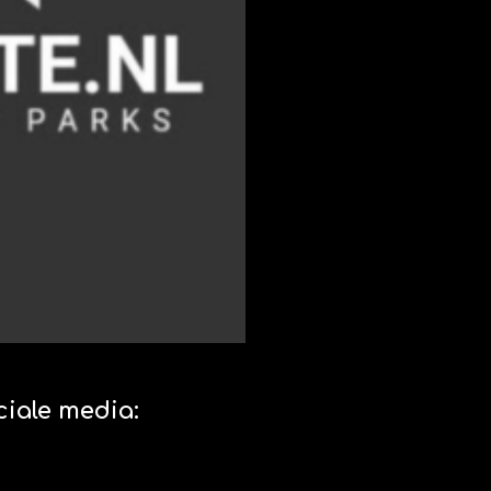
ciale media:
P