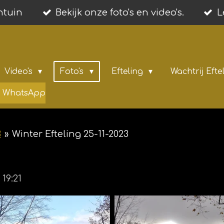
entuin
Bekijk onze foto's en video's.
L
Video's
Foto's
Efteling
Wachtrij Efte
ia WhatsApp
3
»
Winter Efteling 25-11-2023
19:21