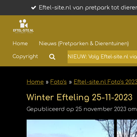
Ga
Eftel-site.nl van pretpark tot dier
direct
naar
de
Home
Nieuws (Pretparken & Dierentuinen)
hoofdinhoud
Copyright
NIEUW: Volg Eftel-site.nl v
Home
»
Foto's
»
Eftel-site.nl Foto's 202
Winter Efteling 25-11-2023
Gepubliceerd op 25 november 2023 om 