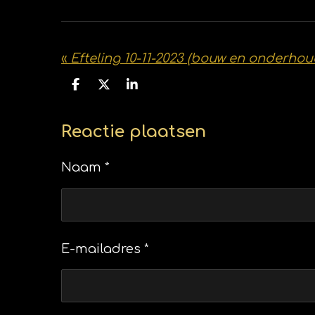
«
Efteling 10-11-2023 (bouw en onderhou
D
D
S
e
e
h
l
e
a
e
l
r
Reactie plaatsen
n
e
Naam *
E-mailadres *