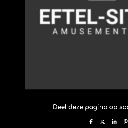
Deel deze pagina op so
D
D
S