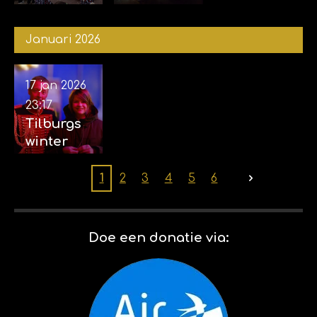
(2026) 14-
Billybird
02-2026
Drakenrij
Januari 2026
k 01-02-
2026
17 jan 2026
23:17
Tilburgs
winter
circus 17-
01-2026
1
2
3
4
5
6
Doe een donatie via: