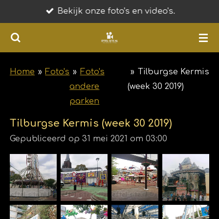
Bekijk onze foto's en video's.
Ga
direct
naar
de
hoofdinhoud
Home
»
Foto's
»
Foto's
»
Tilburgse Kermis
andere
(week 30 2019)
parken
Tilburgse Kermis (week 30 2019)
Gepubliceerd op 31 mei 2021 om 03:00