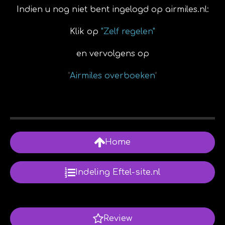
Indien u nog niet bent ingelogd op airmiles.nl:
Klik op
"Zelf regelen"
en vervolgens op
"
Airmiles overboeken
"
Home
Indeling Eftel-site.nl
Review