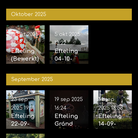
29-11-
van de
2025 &
2025
vijf
04-11-
Oktober 2025
zintuigen
2025
07-11-2025
12 okt 2025
5 okt 2025
17:18
13:22
Efteling
Efteling
(Bewerkt)
04-10-
12-10-
2025
2025
September 2025
23 sep
19 sep 2025
14 sep
2025
19:01
16:24
2025
18:58
Efteling
Efteling
Efteling
22-09-
Grand
14-09-
2025
Spectacl
2025