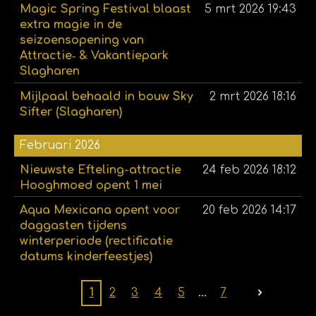
Magic Spring Festival blaast
5 mrt 2026
19:43
extra magie in de
seizoensopening van
Attractie‑ & Vakantiepark
Slagharen
Mijlpaal behaald in bouw Sky
2 mrt 2026
18:16
Sifter (Slagharen)
Februari 2026
Nieuwste Efteling-attractie
24 feb 2026
18:12
Hooghmoed opent 1 mei
Aqua Mexicana opent voor
20 feb 2026
14:17
daggasten tijdens
winterperiode (rectificatie
datums kinderfeestjes)
1
2
3
4
5
7