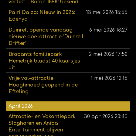
vertelt... Baron 1898' bekend
Pairi Daiza: Nieuw in 2026:
13 mei 2026
15:55
Edenya
Duinrell opende vandaag
6 mei 2026
18:27
nieuwe doe-attractie ‘Duinrell
Drifter’
Brabants familiepark
2 mei 2026
17:50
Hemelrijk blaast 40 kaarsjes
uit
Vrije val-attractie
1 mei 2026
12:15
Hooghmoed geopend in de
Efteling
April 2026
Attractie- en Vakantiepark
30 apr 2026
20:45
Slagharen en Aniba
Entertainment blijven