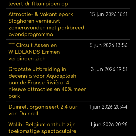
levert driftkampioen op
Attractie- & Vakantiepark
15 jun 2026
18:11
Slagharen vernieuwt
zomeravonden met parkbreed
avondprogramma
TT Circuit Assen en
5 jun 2026
13:56
WILDLANDS Emmen
verbinden zich
Grootste uitbreiding in
3 jun 2026
19:51
decennia voor Aquasplash
aan de Franse Rivièra: 4
nieuwe attracties en 40% meer
park
Duinrell organiseert 2,4 uur
1 jun 2026
20:44
van Duinrell
Walibi Belgium onthult zijn
1 jun 2026
20:28
toekomstige spectaculaire