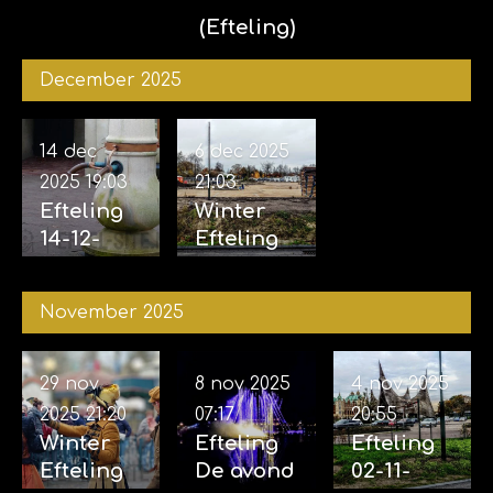
(Efteling)
December 2025
14 dec
6 dec 2025
2025
19:03
21:03
Efteling
Winter
14-12-
Efteling
2025
06-12-
2025
November 2025
29 nov
8 nov 2025
4 nov 2025
2025
21:20
07:17
20:55
Winter
Efteling
Efteling
Efteling
De avond
02-11-