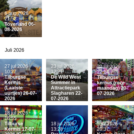
6 aug 2026
21:52
Toverland 06-
08-2026
Juli 2026
27 jul 2026
23 jul 2026
20 jul 2026
10:27
12:21
22:14
Tilburgse
De Wild West
Tilburgse
Kermis
Summer in
kermis (roze
(Laatste
Attractiepark
maandag) 20-
uurtjes) 26-07-
Slagharen 22-
07-2026
2026
07-2026
18 jul 2026
16:55
Tilburse
18 jul 2026
5 jul 2026
Kermis 17-07-
13:28
20:37