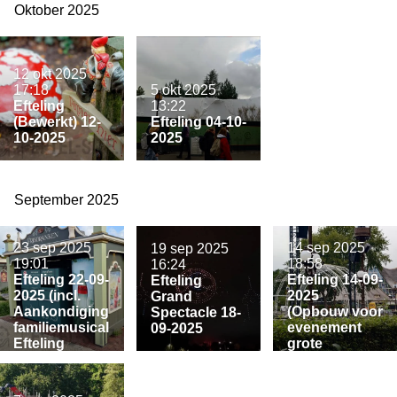
Oktober 2025
12 okt 2025
17:18
5 okt 2025
Efteling
13:22
(Bewerkt) 12-
Efteling 04-10-
10-2025
2025
September 2025
23 sep 2025
14 sep 2025
19 sep 2025
19:01
18:58
16:24
Efteling 22-09-
Efteling 14-09-
Efteling
2025 (incl.
2025
Grand
Aankondiging
(Opbouw voor
Spectacle 18-
familiemusical
evenement
09-2025
Efteling
grote
vertelt... Joris
projecten
en de Draak)
afgerond)