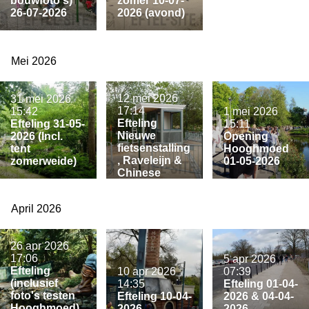
bouwfoto's)
zomer 10-07-
26-07-2026
2026 (avond)
Mei 2026
12 mei 2026
31 mei 2026
17:14
15:42
1 mei 2026
Efteling
Efteling 31-05-
15:11
Nieuwe
2026 (Incl.
Opening
fietsenstalling
tent
Hooghmoed
, Raveleijn &
zomerweide)
01-05-2026
Chinese
Nachtegaal
12-05-2026
April 2026
26 apr 2026
17:06
5 apr 2026
Efteling
10 apr 2026
07:39
(inclusief
14:35
Efteling 01-04-
foto's testen
Efteling 10-04-
2026 & 04-04-
Hooghmoed)
2026
2026