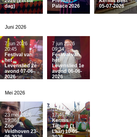
2026 (Eerste
Preston
Kermis Best
dag)
Palace 2026
05-07-2026
Juni 2026
7 jun 2026
7 jun 2026
20:45
09:34
Festival van
Festival van
het
het
Levenslied 2e
Levenslied 1e
avond 07-06-
avond 06-06-
2026
2026
Mei 2026
10 mei 2026
23 mei 2026
17:46
19:36
Kermis
Zoo
Tilburg ('t
Veldhoven 23-
Laar) 10-05-
05-2026
2026