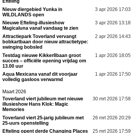
Efteling
Nieuw diergebied Yunka in
3 apr 2026
17:03
WILDLANDS open
Nieuwe Efteling-illusieshow
3 apr 2026
13:18
Magicaluna vanaf vandaag te zien
Attractiepark Toverland vervangt
2 apr 2026
14:43
bobkartbaan door nieuw attractietype:
swinging bobsled
Testdag nieuwe Kikker8baan groot
1 apr 2026
18:05
succes – officiële opening vrijdag om
13.00 uur
Aqua Mexicana vanaf dit voorjaar
1 apr 2026
17:50
volledig gasloos verwarmd
Maart 2026
Toverland viert jubileum met nieuwe
30 mrt 2026
17:58
illusieshow Hans Klok: Magic
Memories
Toverland viert 25-jarig jubileum met
26 mrt 2026
20:29
25-uurs openstelling
Efteling opent derde Changing Places
25 mrt 2026
17:59