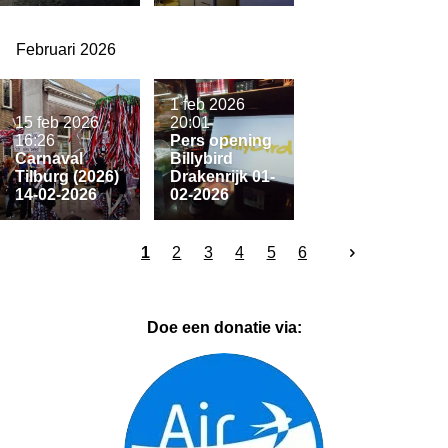
Februari 2026
1 feb 2026
15 feb 2026
20:01
16:26
Pers opening
Carnaval
Billybird
Tilburg (2026)
Drakenrijk 01-
14-02-2026
02-2026
1
2
3
4
5
6
Doe een donatie via: