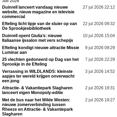
Juli 2026
Duinrell lanceert vandaag nieuwe
27 jul 2026
22:12
website, nieuw magazine en televisie
commercial
Efteling licht tipje van de sluier op van
22 jul 2026
09:32
De Sprookjesbibliotheek
Duinrell opent Giulia’s: nieuwe
10 jul 2026
15:04
Italiaanse ijssalon met vers schepijs
Efteling kondigt nieuwe attractie Missie
9 jul 2026
09:29
Luminar aan
25 vlechten gedoneerd op Dag van het
7 jul 2026
22:29
Sprookje in de Efteling
Verrassing in WILDLANDS: kleinste
3 jul 2026
14:52
aapjes ter wereld krijgen onverwacht
een jong
Attractie- & Vakantiepark Slagharen
2 jul 2026
19:31
lanceert eigen Monopoly-editie
Met de bus naar het Wilde Westen:
2 jul 2026
19:27
nieuwe zomerverbinding tussen
Rheeze en Attractie- & Vakantiepark
Slagharen