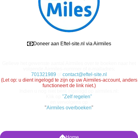
Doneer aan Eftel-site.nl via Airmiles
Gelieve het gewenste aantal Airmiles over te boeken naar het
volgende Airmiles-nummer of e-mailadres:
701321989
of
contact@eftel-site.nl
(Let op: u dient ingelogd te zijn op uw Airmiles-account, anders
functioneert de link niet.)
Indien u nog niet bent ingelogd op airmiles.nl:
Klik op
"Zelf regelen"
en vervolgens op
"
Airmiles overboeken
"
Home