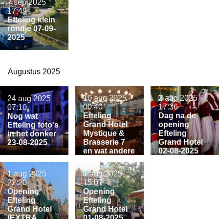
7 sep 2025
17:49
Efteling klein
rondje 07-09-
2025
Augustus 2025
10 aug 2025
2 aug 2025
24 aug 2025
00:40
17:36
07:10
Efteling
Dag na de
Nog wat
Grand Hotel
opening
Efteling foto's
Mystique &
Efteling
in het donker
Brasserie 7
Grand Hotel
23-08-2025
en wat andere
02-08-2025
foto's 09-08-
2025
1 aug 2025
1 aug 2025
22:20
15:07
Opening
Opening
Efteling
Efteling
Grand Hotel
Grand Hotel
(EXTRA
01-08-2025