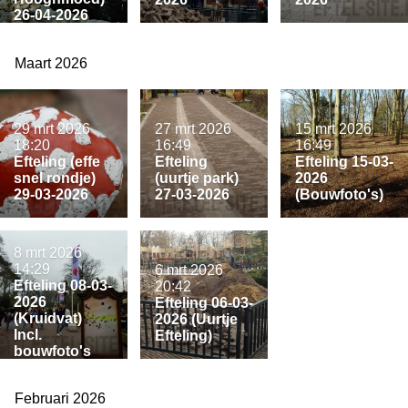
26-04-2026
Maart 2026
29 mrt 2026
27 mrt 2026
15 mrt 2026
18:20
16:49
16:49
Efteling (effe
Efteling
Efteling 15-03-
snel rondje)
(uurtje park)
2026
29-03-2026
27-03-2026
(Bouwfoto's)
8 mrt 2026
14:29
6 mrt 2026
Efteling 08-03-
20:42
2026
Efteling 06-03-
(Kruidvat)
2026 (Uurtje
Incl.
Efteling)
bouwfoto's
Februari 2026