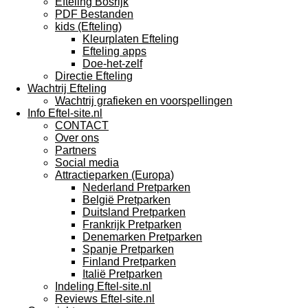
Efteling Bosrijk
PDF Bestanden
kids (Efteling)
Kleurplaten Efteling
Efteling apps
Doe-het-zelf
Directie Efteling
Wachtrij Efteling
Wachtrij grafieken en voorspellingen
Info Eftel-site.nl
CONTACT
Over ons
Partners
Social media
Attractieparken (Europa)
Nederland Pretparken
België Pretparken
Duitsland Pretparken
Frankrijk Pretparken
Denemarken Pretparken
Spanje Pretparken
Finland Pretparken
Italië Pretparken
Indeling Eftel-site.nl
Reviews Eftel-site.nl