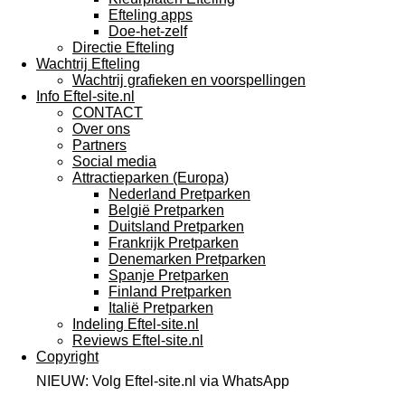
Efteling apps
Doe-het-zelf
Directie Efteling
Wachtrij Efteling
Wachtrij grafieken en voorspellingen
Info Eftel-site.nl
CONTACT
Over ons
Partners
Social media
Attractieparken (Europa)
Nederland Pretparken
België Pretparken
Duitsland Pretparken
Frankrijk Pretparken
Denemarken Pretparken
Spanje Pretparken
Finland Pretparken
Italië Pretparken
Indeling Eftel-site.nl
Reviews Eftel-site.nl
Copyright
NIEUW: Volg Eftel-site.nl via WhatsApp