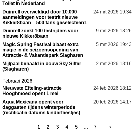
Toilet in Nederland
Duinrell overweldigd door 10.000
24 mrt 2026
19:34
aanmeldingen voor testrit nieuwe
Kikker8baan – 500 fans geselecteerd.
Duinrell zoekt 100 testrijders voor
9 mrt 2026
18:26
nieuwe Kikker8baan
Magic Spring Festival blaast extra
5 mrt 2026
19:43
magie in de seizoensopening van
Attractie‑ & Vakantiepark Slagharen
Mijlpaal behaald in bouw Sky Sifter
2 mrt 2026
18:16
(Slagharen)
Februari 2026
Nieuwste Efteling-attractie
24 feb 2026
18:12
Hooghmoed opent 1 mei
Aqua Mexicana opent voor
20 feb 2026
14:17
daggasten tijdens winterperiode
(rectificatie datums kinderfeestjes)
1
2
3
4
5
7