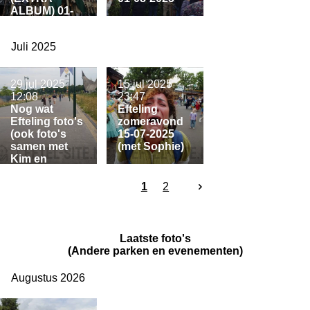
ALBUM) 01-
08-2025
Juli 2025
29 jul 2025
15 jul 2025
12:08
23:47
Nog wat
Efteling
Efteling foto's
zomeravond
(ook foto's
15-07-2025
samen met
(met Sophie)
Kim en
Sophie)
1
2
Laatste foto's
(Andere parken en evenementen)
Augustus 2026