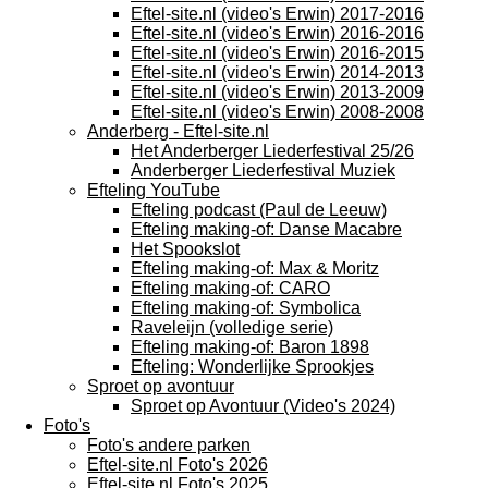
Eftel-site.nl (video's Erwin) 2017-2016
Eftel-site.nl (video's Erwin) 2016-2016
Eftel-site.nl (video's Erwin) 2016-2015
Eftel-site.nl (video's Erwin) 2014-2013
Eftel-site.nl (video's Erwin) 2013-2009
Eftel-site.nl (video's Erwin) 2008-2008
Anderberg - Eftel-site.nl
Het Anderberger Liederfestival 25/26
Anderberger Liederfestival Muziek
Efteling YouTube
Efteling podcast (Paul de Leeuw)
Efteling making-of: Danse Macabre
Het Spookslot
Efteling making-of: Max & Moritz
Efteling making-of: CARO
Efteling making-of: Symbolica
Raveleijn (volledige serie)
Efteling making-of: Baron 1898
Efteling: Wonderlijke Sprookjes
Sproet op avontuur
Sproet op Avontuur (Video's 2024)
Foto's
Foto's andere parken
Eftel-site.nl Foto's 2026
Eftel-site.nl Foto's 2025