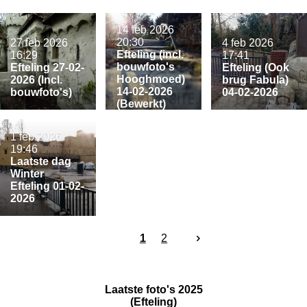
14 feb 2026
20:30
27 feb 2026
4 feb 2026
Efteling (incl.
16:29
17:41
bouwfoto's
Efteling 27-02-
Efteling (Ook
Hooghmoed)
2026 (Incl.
brug Fabula)
14-02-2026
bouwfoto's)
04-02-2026
(Bewerkt)
1 feb 2026
19:46
Laatste dag
Winter
Efteling 01-02-
2026
1
2
Laatste foto's 2025
(Efteling)