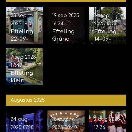
23 sep
19 sep 2025
14 sep
2025
19:01
16:24
2025
18:58
Efteling
Efteling
Efteling
22-09-
Grand
14-09-
2025
Spectacl
2025
(incl.
e 18-09-
(Opbouw
7 sep 2025
Aankondi
2025
voor
17:49
ging
eveneme
Efteling
familiem
nt grote
klein
usical
projecten
rondje 07-
Efteling
afgerond
09-2025
vertelt...
)
Augustus 2025
Joris en
de Draak)
24 aug
10 aug
2 aug 2025
2025
07:10
2025
00:40
17:36