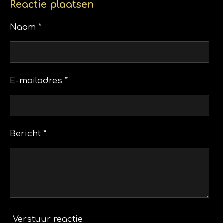
e
l
r
e
Reactie plaatsen
n
e
n
Naam *
E-mailadres *
Bericht *
Verstuur reactie