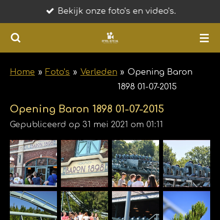
Bekijk onze foto's en video's.
Ga
direct
naar
de
hoofdinhoud
Home
»
Foto's
»
Verleden
»
Opening Baron
1898 01-07-2015
Opening Baron 1898 01-07-2015
Gepubliceerd op 31 mei 2021 om 01:11