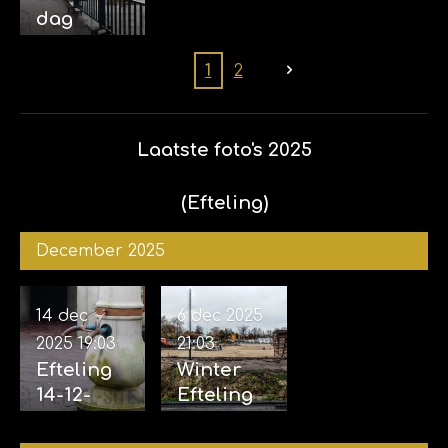
02-2026
dag
(Bewerkt)
Winter
Efteling
1
2
01-02-
2026
Laatste foto's 2025
(Efteling)
December 2025
14 dec
6 dec 2025
2025
19:03
21:03
Efteling
Winter
14-12-
Efteling
2025
06-12-
2025