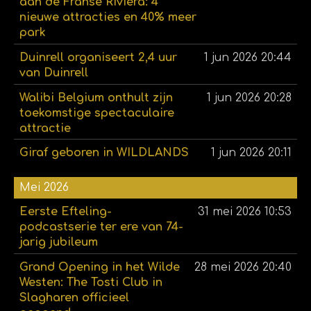
aan de Franse Rivièra: 4
nieuwe attracties en 40% meer
park
Duinrell organiseert 2,4 uur
1 jun 2026
20:44
van Duinrell
Walibi Belgium onthult zijn
1 jun 2026
20:28
toekomstige spectaculaire
attractie
Giraf geboren in WILDLANDS
1 jun 2026
20:11
Mei 2026
Eerste Efteling-
31 mei 2026
10:53
podcastserie ter ere van 74-
jarig jubileum
Grand Opening in het Wilde
28 mei 2026
20:40
Westen: The Tosti Club in
Slagharen officieel