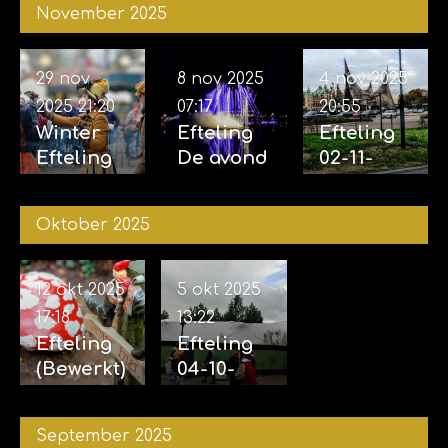
November 2025
29 nov
8 nov 2025
4 nov 2025
2025
21:20
07:17
20:55
Winter
Efteling
Efteling
Efteling
De avond
02-11-
29-11-
van de
2025 &
2025
vijf
04-11-
Oktober 2025
zintuigen
2025
07-11-2025
12 okt 2025
5 okt 2025
17:18
13:22
Efteling
Efteling
(Bewerkt)
04-10-
12-10-
2025
2025
September 2025