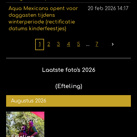
Aqua Mexicana opent voor
20 feb 2026
14:17
daggasten tijdens
winterperiode (rectificatie
datums kinderfeestjes)
1
2
3
4
5
7
Laatste foto's 2026
(Efteling)
Augustus 2026
2 aug 2026
16:57