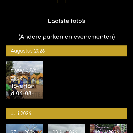
foto's
Sophie)
samen
met Kim
Laatste foto's
en
Sophie)
(Andere parken en evenementen)
Augustus 2026
6 aug 2026
21:52
Toverlan
d 06-08-
2026
Juli 2026
27 jul 2026
23 jul 2026
20 jul 2026