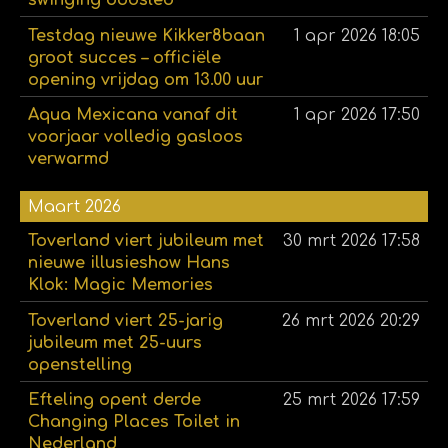
swinging bobsled
Testdag nieuwe Kikker8baan
1 apr 2026
18:05
groot succes – officiële
opening vrijdag om 13.00 uur
Aqua Mexicana vanaf dit
1 apr 2026
17:50
voorjaar volledig gasloos
verwarmd
Maart 2026
Toverland viert jubileum met
30 mrt 2026
17:58
nieuwe illusieshow Hans
Klok: Magic Memories
Toverland viert 25-jarig
26 mrt 2026
20:29
jubileum met 25-uurs
openstelling
Efteling opent derde
25 mrt 2026
17:59
Changing Places Toilet in
Nederland