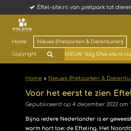
Ga
Eftel-site.nl van pretpark tot dier
direct
naar
de
Home
Nieuws (Pretparken & Dierentuinen)
hoofdinhoud
Copyright
NIEUW: Volg Eftel-site.nl v
Home
»
Nieuws (Pretparken & Dierentu
Voor het eerst te zien Efte
Gepubliceerd op 4 december 2022 om 1
Bijna iedere Nederlander is er gewees
warm hart toe: de Efteling. Het Noo