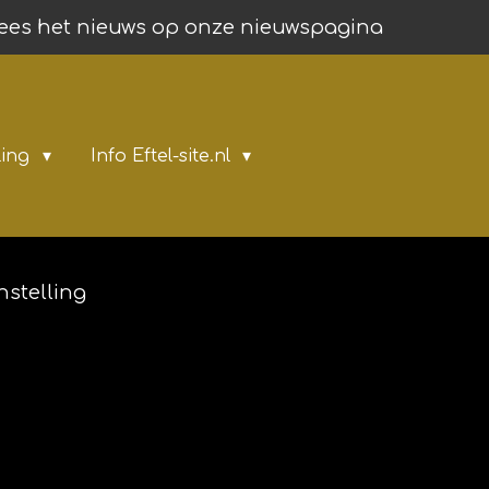
ees het nieuws op onze nieuwspagina
ling
Info Eftel-site.nl
nstelling