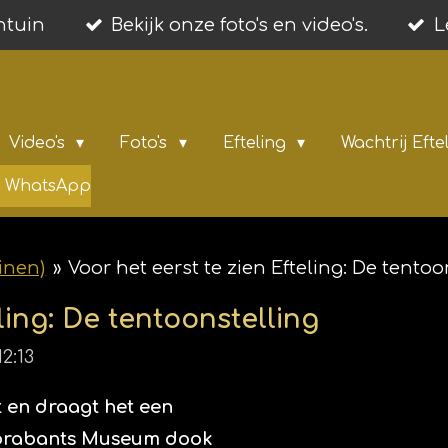
entuin
Bekijk onze foto's en video's.
L
Video's
Foto's
Efteling
Wachtrij Efte
ia WhatsApp
inen)
»
Voor het eerst te zien Efteling: De tentoo
ling: De tentoonstelling
2:13
t en draagt het een
rdbrabants Museum dook