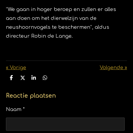
“We gaan in hoger beroep en zullen er alles
aan doen om het dierwelzijn van de
neushoornvogels te beschermen”, aldus
directeur Robin de Lange.
«
Vorige
Volgende
»
D
D
S
D
e
e
h
e
l
e
a
l
e
l
r
e
Reactie plaatsen
n
e
n
Naam *