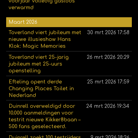
voorjaar volledig gasloos
verwarmd
Maart 2026
Toverland viert jubileum met
30 mrt 2026
17:58
nieuwe illusieshow Hans
Klok: Magic Memories
Toverland viert 25-jarig
26 mrt 2026
20:29
jubileum met 25-uurs
openstelling
Efteling opent derde
25 mrt 2026
17:59
Changing Places Toilet in
Nederland
Duinrell overweldigd door
24 mrt 2026
19:34
10.000 aanmeldingen voor
testrit nieuwe Kikker8baan –
500 fans geselecteerd.
Duinrell zoekt 100 testrijders
9 mrt 2026
18:26