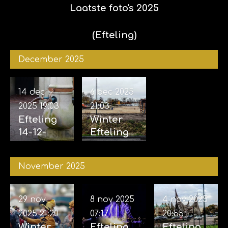
Laatste foto's 2025
(Efteling)
December 2025
14 dec
6 dec 2025
2025
19:03
21:03
Efteling
Winter
14-12-
Efteling
2025
06-12-
2025
November 2025
29 nov
8 nov 2025
4 nov 2025
2025
21:20
07:17
20:55
Winter
Efteling
Efteling