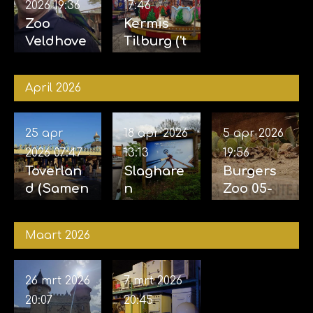
2026
19:36
17:46
Zoo
Kermis
Veldhove
Tilburg ('t
n 23-05-
Laar) 10-
2026
05-2026
April 2026
25 apr
18 apr 2026
5 apr 2026
2026
07:47
13:13
19:56
Toverlan
Slaghare
Burgers
d (Samen
n
Zoo 05-
met
opening
04-2026
Sophie)
Sky Sifter
Maart 2026
24-04-
17-04-
2026
2026
26 mrt 2026
7 mrt 2026
20:07
20:45