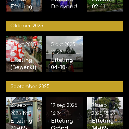
Efteling
De avond
02-11-
29-11-
van de
2025 &
2025
vijf
04-11-
Oktober 2025
zintuigen
2025
07-11-2025
12 okt 2025
5 okt 2025
17:18
13:22
Efteling
Efteling
(Bewerkt)
04-10-
12-10-
2025
2025
September 2025
23 sep
19 sep 2025
14 sep
2025
19:01
16:24
2025
18:58
Efteling
Efteling
Efteling
22-09-
Grand
14-09-