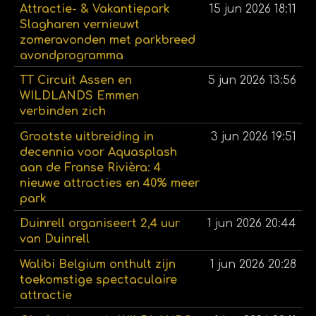
Attractie- & Vakantiepark
15 jun 2026
18:11
Slagharen vernieuwt
zomeravonden met parkbreed
avondprogramma
TT Circuit Assen en
5 jun 2026
13:56
WILDLANDS Emmen
verbinden zich
Grootste uitbreiding in
3 jun 2026
19:51
decennia voor Aquasplash
aan de Franse Rivièra: 4
nieuwe attracties en 40% meer
park
Duinrell organiseert 2,4 uur
1 jun 2026
20:44
van Duinrell
Walibi Belgium onthult zijn
1 jun 2026
20:28
toekomstige spectaculaire
attractie