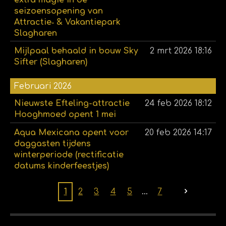
seizoensopening van
Attractie‑ & Vakantiepark
Slagharen
Mijlpaal behaald in bouw Sky
2 mrt 2026
18:16
Sifter (Slagharen)
Februari 2026
Nieuwste Efteling-attractie
24 feb 2026
18:12
Hooghmoed opent 1 mei
Aqua Mexicana opent voor
20 feb 2026
14:17
daggasten tijdens
winterperiode (rectificatie
datums kinderfeestjes)
1
2
3
4
5
7