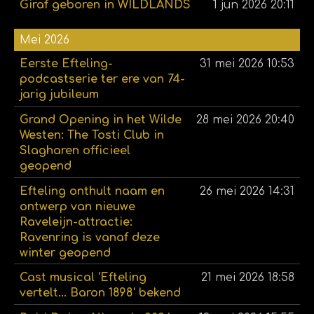
Giraf geboren in WILDLANDS
1 jun 2026
20:11
Mei 2026
Eerste Efteling-
31 mei 2026
10:53
podcastserie ter ere van 74-
jarig jubileum
Grand Opening in het Wilde
28 mei 2026
20:40
Westen: The Tosti Club in
Slagharen officieel
geopend
Efteling onthult naam en
26 mei 2026
14:31
ontwerp van nieuwe
Raveleijn-attractie:
Ravenring is vanaf deze
winter geopend
Cast musical 'Efteling
21 mei 2026
18:58
vertelt... Baron 1898' bekend