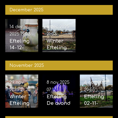
December 2025
14 dec
6 dec 2025
2025
19:03
21:03
Efteling
Winter
14-12-
Efteling
2025
06-12-
2025
November 2025
29 nov
8 nov 2025
4 nov 2025
2025
21:20
07:17
20:55
Winter
Efteling
Efteling
Efteling
De avond
02-11-
29-11-
van de
2025 &
2025
vijf
04-11-