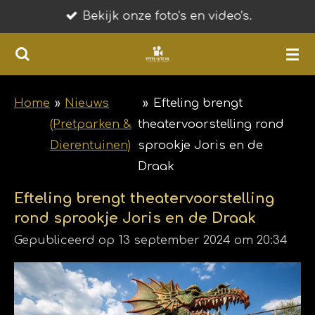
Bekijk onze foto's en video's.
Ga
direct
naar
de
hoofdinhoud
Home
»
Nieuws
»
Efteling brengt
(Pretparken &
theatervoorstelling rond
Dierentuinen)
sprookje Joris en de
Draak
Efteling brengt theatervoorstelling
rond sprookje Joris en de Draak
Gepubliceerd op 13 september 2024 om 20:34