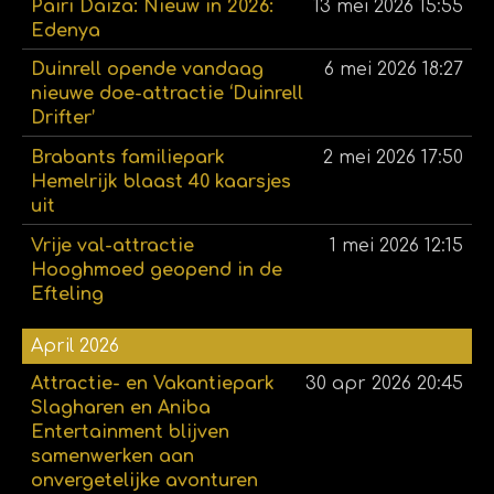
Pairi Daiza: Nieuw in 2026:
13 mei 2026
15:55
Edenya
Duinrell opende vandaag
6 mei 2026
18:27
nieuwe doe-attractie ‘Duinrell
Drifter’
Brabants familiepark
2 mei 2026
17:50
Hemelrijk blaast 40 kaarsjes
uit
Vrije val-attractie
1 mei 2026
12:15
Hooghmoed geopend in de
Efteling
April 2026
Attractie- en Vakantiepark
30 apr 2026
20:45
Slagharen en Aniba
Entertainment blijven
samenwerken aan
onvergetelijke avonturen