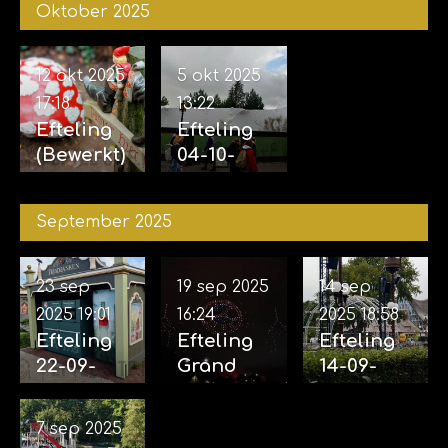
Oktober 2025
zintuigen
2025
07-11-2025
12 okt 2025
5 okt 2025
17:18
13:22
Efteling
Efteling
(Bewerkt)
04-10-
12-10-
2025
2025
September 2025
23 sep
19 sep 2025
14 sep
2025
19:01
16:24
2025
18:58
Efteling
Efteling
Efteling
22-09-
Grand
14-09-
2025
Spectacl
2025
(incl.
e 18-09-
(Opbouw
7 sep 2025
Aankondi
2025
voor