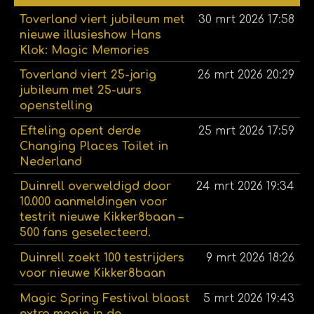
Toverland viert jubileum met
30 mrt 2026
17:58
nieuwe illusieshow Hans
Klok: Magic Memories
Toverland viert 25-jarig
26 mrt 2026
20:29
jubileum met 25-uurs
openstelling
Efteling opent derde
25 mrt 2026
17:59
Changing Places Toilet in
Nederland
Duinrell overweldigd door
24 mrt 2026
19:34
10.000 aanmeldingen voor
testrit nieuwe Kikker8baan –
500 fans geselecteerd.
Duinrell zoekt 100 testrijders
9 mrt 2026
18:26
voor nieuwe Kikker8baan
Magic Spring Festival blaast
5 mrt 2026
19:43
extra magie in de