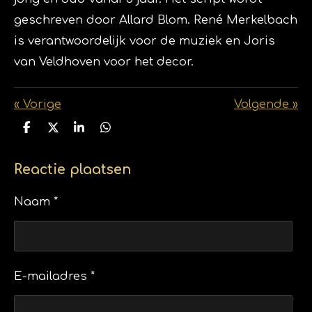
geschreven door Allard Blom. René Merkelbach
is verantwoordelijk voor de muziek en Joris
van Veldhoven voor het decor.
«
Vorige
Volgende
»
D
D
S
D
e
e
h
e
l
e
a
l
e
l
r
e
Reactie plaatsen
n
e
n
Naam *
E-mailadres *