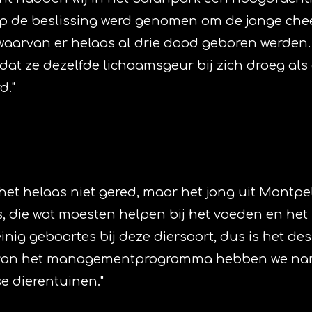
op de beslissing werd genomen om de jonge cheet
f, waarvan er helaas al drie dood geboren werden. 
 dat ze dezelfde lichaamsgeur bij zich droeg al
d."
t helaas niet gered, maar het jong uit Montpell
 die wat moesten helpen bij het voeden en het s
inig geboortes bij deze diersoort, dus is het de
r van het managementprogramma hebben we name
e dierentuinen."