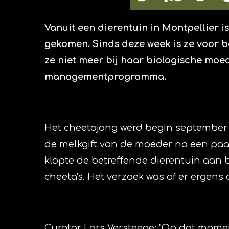
Vanuit een dierentuin in Montpellier 
gekomen. Sinds deze week is ze voor be
ze niet meer bij haar biologische moed
managementprogramma.
Het cheetajong werd begin september ge
de melkgift van de moeder na een pa
klopte de betreffende dierentuin aa
cheeta's. Het verzoek was of er ergen
Curator Lars Versteege: "Op dat momen