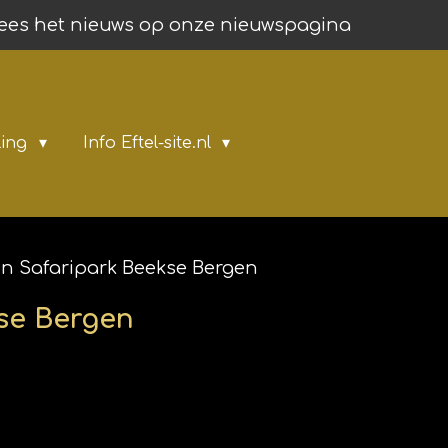
ees het nieuws op onze nieuwspagina
ling
Info Eftel-site.nl
in Safaripark Beekse Bergen
kse Bergen