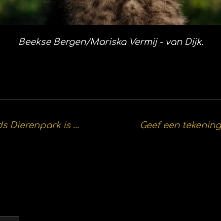
Beekse Bergen/Mariska Vermij - van Dijk.
Light Nights lichtfestival in Ouwehands Dierenpark is zondag van start gegaan.