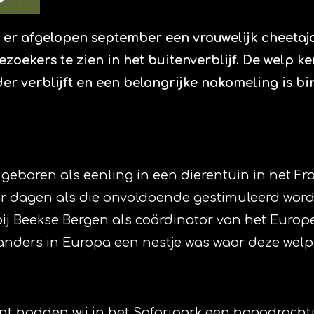
is er afgelopen september een vrouwelijk cheet
zoekers te zien in het buitenverblijf. De welp k
er verblijft en een belangrijke nakomeling is b
boren als eenling in een dierentuin in het Fran
ar dagen als die onvoldoende gestimuleerd wor
n bij Beekse Bergen als coördinator van het E
s anders in Europa een nestje was waar deze wel
t hadden wij in het Safaripark een hoogdrachti