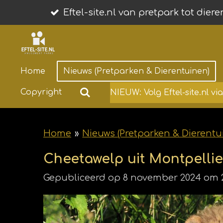
Ga
Eftel-site.nl van pretpark tot dier
direct
naar
de
Home
Nieuws (Pretparken & Dierentuinen)
hoofdinhoud
Copyright
NIEUW: Volg Eftel-site.nl v
Home
»
Nieuws (Pretparken & Dierentu
Cheetawelp uit Montpellie
Gepubliceerd op 8 november 2024 om 2