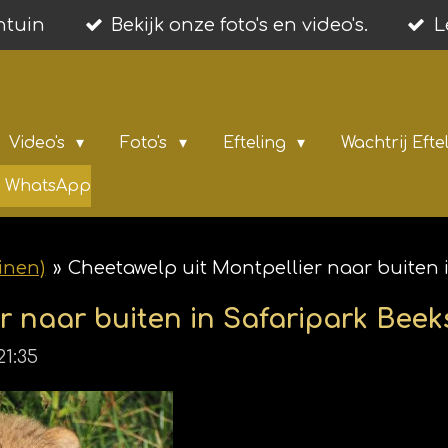
entuin
Bekijk onze foto's en video's.
L
Video's
Foto's
Efteling
Wachtrij Efte
ia WhatsApp
inen)
»
Cheetawelp uit Montpellier naar buiten 
r naar buiten in Safaripark Bee
1:35