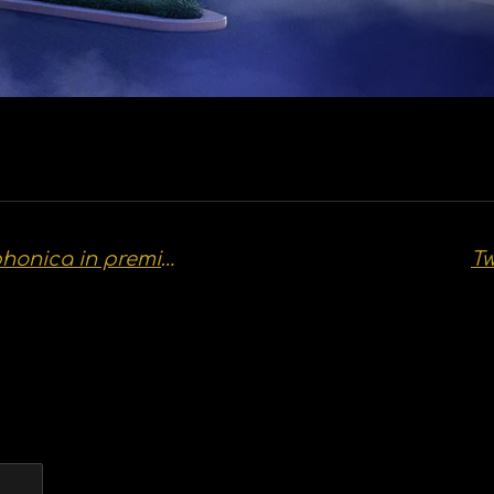
Nieuwe Aquanura-show Efteling Symphonica in première op 11 december
Tw