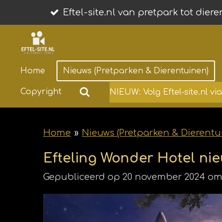
Ga
Eftel-site.nl van pretpark tot dier
direct
naar
de
Home
Nieuws (Pretparken & Dierentuinen)
hoofdinhoud
Copyright
NIEUW: Volg Eftel-site.nl v
Home
»
Nieuws (Pretparken & Dierentu
Efteling Wonder Hotel nie
Gepubliceerd op 20 november 2024 om