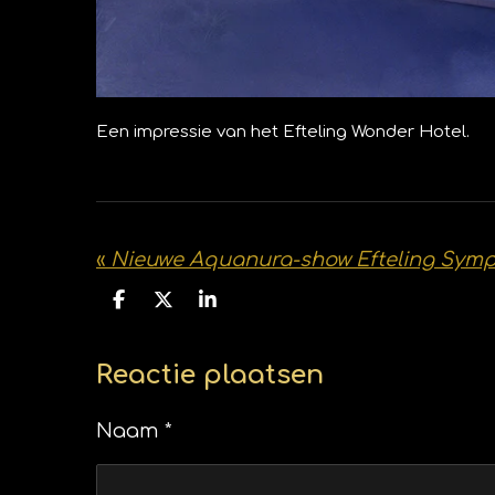
Een impressie van het Efteling Wonder Hotel.
«
D
D
S
e
e
h
l
e
a
e
l
r
Reactie plaatsen
n
e
Naam *