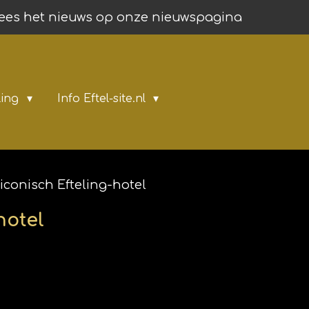
ees het nieuws op onze nieuwspagina
ling
Info Eftel-site.nl
conisch Efteling-hotel
hotel