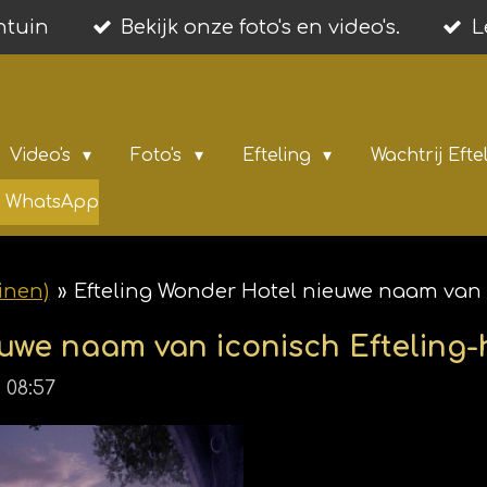
entuin
Bekijk onze foto's en video's.
L
Video's
Foto's
Efteling
Wachtrij Efte
ia WhatsApp
inen)
»
Efteling Wonder Hotel nieuwe naam van i
uwe naam van iconisch Efteling-
 08:57