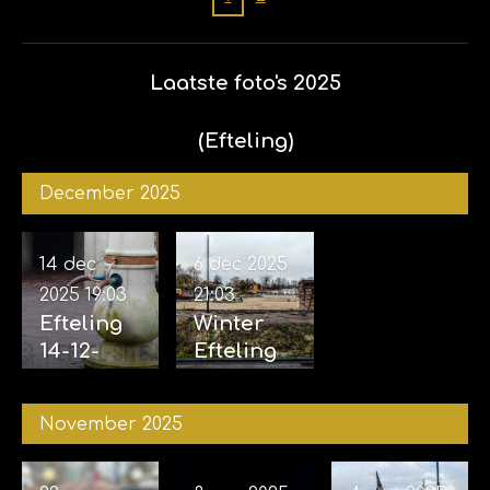
01-02-
2026
Laatste foto's 2025
(Efteling)
December 2025
14 dec
6 dec 2025
2025
19:03
21:03
Efteling
Winter
14-12-
Efteling
2025
06-12-
2025
November 2025