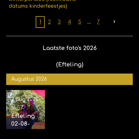
datums kinderfeestjes)
1
2
3
4
5
7
Laatste foto's 2026
(Efteling)
Augustus 2026
2 aug 2026
16:57
Efteling
02-08-
2026