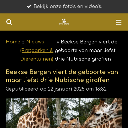
Bekijk onze foto's en video's.
Ga
direct
naar
de
hoofdinhoud
Home
»
Nieuws
»
Beekse Bergen viert de
(Pretparken &
geboorte van maar liefst
Dierentuinen)
drie Nubische giraffen
Beekse Bergen viert de geboorte van
maar liefst drie Nubische giraffen
Gepubliceerd op 22 januari 2025 om 18:32