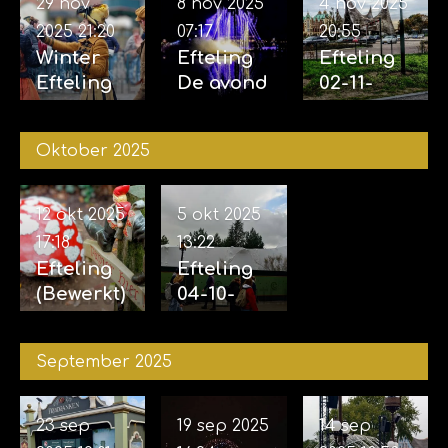
29 nov
8 nov 2025
4 nov 2025
2025
21:20
07:17
20:55
Winter
Efteling
Efteling
Efteling
De avond
02-11-
29-11-
van de
2025 &
2025
vijf
04-11-
Oktober 2025
zintuigen
2025
07-11-2025
12 okt 2025
5 okt 2025
17:18
13:22
Efteling
Efteling
(Bewerkt)
04-10-
12-10-
2025
2025
September 2025
23 sep
19 sep 2025
14 sep