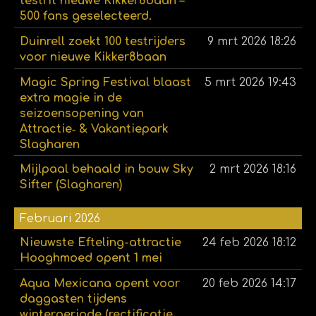
testrit nieuwe Kikker8baan –
500 fans geselecteerd.
Duinrell zoekt 100 testrijders
9 mrt 2026
18:26
voor nieuwe Kikker8baan
Magic Spring Festival blaast
5 mrt 2026
19:43
extra magie in de
seizoensopening van
Attractie‑ & Vakantiepark
Slagharen
Mijlpaal behaald in bouw Sky
2 mrt 2026
18:16
Sifter (Slagharen)
Februari 2026
Nieuwste Efteling-attractie
24 feb 2026
18:12
Hooghmoed opent 1 mei
Aqua Mexicana opent voor
20 feb 2026
14:17
daggasten tijdens
winterperiode (rectificatie