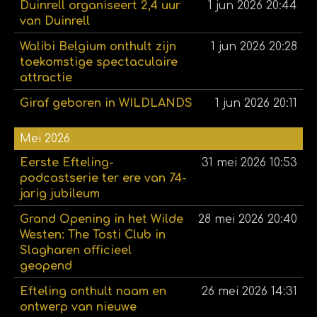
Duinrell organiseert 2,4 uur
1 jun 2026
20:44
van Duinrell
Walibi Belgium onthult zijn
1 jun 2026
20:28
toekomstige spectaculaire
attractie
Giraf geboren in WILDLANDS
1 jun 2026
20:11
Mei 2026
Eerste Efteling-
31 mei 2026
10:53
podcastserie ter ere van 74-
jarig jubileum
Grand Opening in het Wilde
28 mei 2026
20:40
Westen: The Tosti Club in
Slagharen officieel
geopend
Efteling onthult naam en
26 mei 2026
14:31
ontwerp van nieuwe