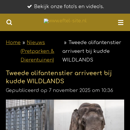
Bekijk onze foto's en video's.
Ga
direct
naar
de
hoofdinhoud
Home
»
Nieuws
»
Tweede olifantenstier
(Pretparken &
arriveert bij kudde
Dierentuinen)
WILDLANDS
Tweede olifantenstier arriveert bij
kudde WILDLANDS
Gepubliceerd op 7 november 2025 om 10:36