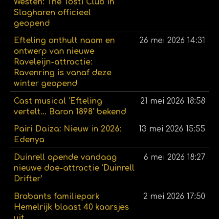
Westen: The Tosti Club in
Slagharen officieel
geopend
Efteling onthult naam en
26 mei 2026
14:31
ontwerp van nieuwe
Raveleijn-attractie:
Ravenring is vanaf deze
winter geopend
Cast musical 'Efteling
21 mei 2026
18:58
vertelt... Baron 1898' bekend
Pairi Daiza: Nieuw in 2026:
13 mei 2026
15:55
Edenya
Duinrell opende vandaag
6 mei 2026
18:27
nieuwe doe-attractie ‘Duinrell
Drifter’
Brabants familiepark
2 mei 2026
17:50
Hemelrijk blaast 40 kaarsjes
uit