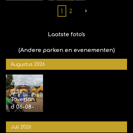
foto's
nd 15-07-
(ook
2025 (met
1
2
foto's
Sophie)
samen
met Kim
Laatste foto's
en
Sophie)
(Andere parken en evenementen)
Augustus 2026
6 aug 2026
21:52
Toverlan
d 06-08-
2026
Juli 2026