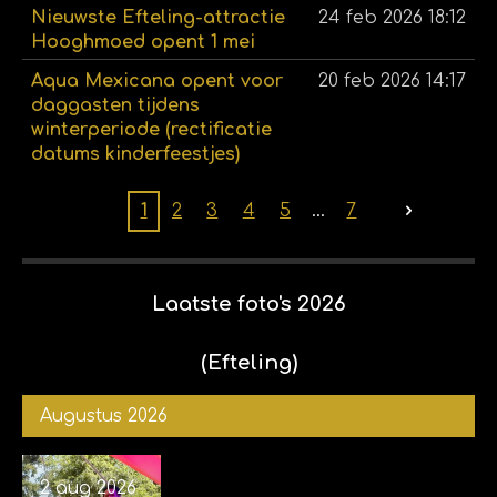
Nieuwste Efteling-attractie
24 feb 2026
18:12
Hooghmoed opent 1 mei
Aqua Mexicana opent voor
20 feb 2026
14:17
daggasten tijdens
winterperiode (rectificatie
datums kinderfeestjes)
1
2
3
4
5
7
Laatste foto's 2026
(Efteling)
Augustus 2026
2 aug 2026