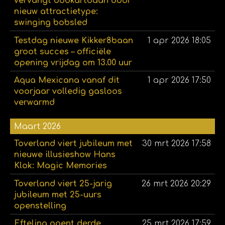
vervangt bobkartbaan door
nieuw attractietype:
swinging bobsled
Testdag nieuwe Kikker8baan
1 apr 2026
18:05
groot succes – officiële
opening vrijdag om 13.00 uur
Aqua Mexicana vanaf dit
1 apr 2026
17:50
voorjaar volledig gasloos
verwarmd
Maart 2026
Toverland viert jubileum met
30 mrt 2026
17:58
nieuwe illusieshow Hans
Klok: Magic Memories
Toverland viert 25-jarig
26 mrt 2026
20:29
jubileum met 25-uurs
openstelling
Efteling opent derde
25 mrt 2026
17:59