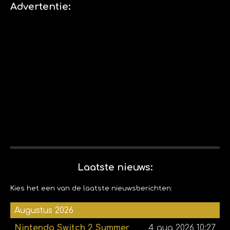
n
e
e
n
Advertentie:
n
Laatste nieuws:
Kies het een van de laatste nieuwsberichten:
Augustus 2026
Nintendo Switch 2 Summer
4 aug 2026
10:27