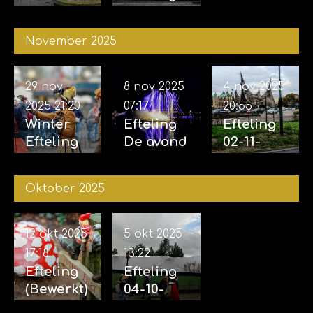
2025
06-12-
2025
November 2025
29 nov
8 nov 2025
4 nov 2025
2025
21:20
07:17
20:55
Winter
Efteling
Efteling
Efteling
De avond
02-11-
29-11-
van de
2025 &
2025
vijf
04-11-
Oktober 2025
zintuigen
2025
07-11-2025
12 okt 2025
5 okt 2025
17:18
13:22
Efteling
Efteling
(Bewerkt)
04-10-
12-10-
2025