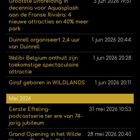
Grootste uitbreiding in
3 jun 2026
19:51
decennia voor Aquasplash
aan de Franse Rivièra: 4
nieuwe attracties en 40% meer
park
Duinrell organiseert 2,4 uur
1 jun 2026
20:44
van Duinrell
Walibi Belgium onthult zijn
1 jun 2026
20:28
toekomstige spectaculaire
attractie
Giraf geboren in WILDLANDS
1 jun 2026
20:11
Mei 2026
Eerste Efteling-
31 mei 2026
10:53
podcastserie ter ere van 74-
jarig jubileum
Grand Opening in het Wilde
28 mei 2026
20:40