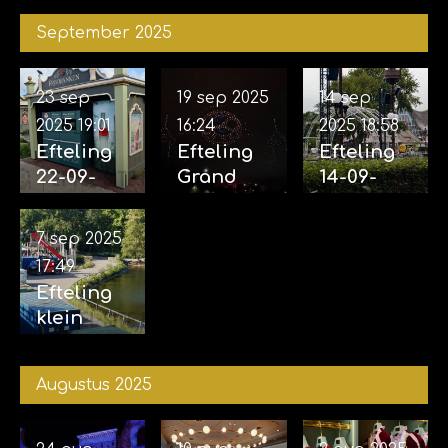
2025
September 2025
23 sep
19 sep 2025
14 sep
2025
19:01
16:24
2025
18:58
Efteling
Efteling
Efteling
22-09-
Grand
14-09-
2025
Spectacl
2025
(incl.
e 18-09-
(Opbouw
7 sep 2025
Aankondi
2025
voor
17:49
ging
eveneme
Efteling
familiem
nt grote
klein
usical
projecten
rondje 07-
Efteling
afgerond
09-2025
vertelt...
)
Augustus 2025
Joris en
de Draak)