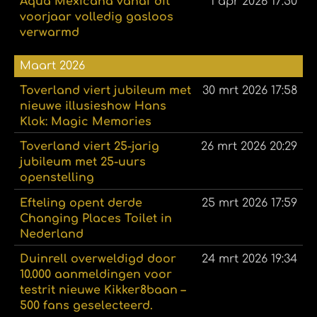
Aqua Mexicana vanaf dit
1 apr 2026
17:50
voorjaar volledig gasloos
verwarmd
Maart 2026
Toverland viert jubileum met
30 mrt 2026
17:58
nieuwe illusieshow Hans
Klok: Magic Memories
Toverland viert 25-jarig
26 mrt 2026
20:29
jubileum met 25-uurs
openstelling
Efteling opent derde
25 mrt 2026
17:59
Changing Places Toilet in
Nederland
Duinrell overweldigd door
24 mrt 2026
19:34
10.000 aanmeldingen voor
testrit nieuwe Kikker8baan –
500 fans geselecteerd.