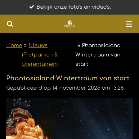
Bekijk onze foto's en video's.
Ga
direct
naar
de
hoofdinhoud
Home
»
Nieuws
»
​Phantasialand
(Pretparken &
Wintertraum van
Dierentuinen)
start.
​Phantasialand Wintertraum van start.
Gepubliceerd op 14 november 2025 om 13:26