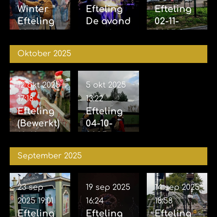
Winter
Efteling
Efteling
Efteling
De avond
02-11-
29-11-
van de
2025 &
2025
vijf
04-11-
Oktober 2025
zintuigen
2025
07-11-2025
12 okt 2025
5 okt 2025
17:18
13:22
Efteling
Efteling
(Bewerkt)
04-10-
12-10-
2025
2025
September 2025
23 sep
19 sep 2025
14 sep 2025
2025
19:01
16:24
18:58
Efteling
Efteling
Efteling