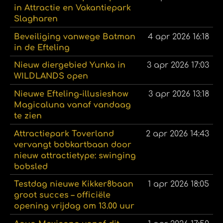
in Attractie en Vakantiepark
Slagharen
Beveiliging vanwege Batman
4 apr 2026
16:18
in de Efteling
Nieuw diergebied Yunka in
3 apr 2026
17:03
WILDLANDS open
Nieuwe Efteling-illusieshow
3 apr 2026
13:18
Magicaluna vanaf vandaag
te zien
Attractiepark Toverland
2 apr 2026
14:43
vervangt bobkartbaan door
nieuw attractietype: swinging
bobsled
Testdag nieuwe Kikker8baan
1 apr 2026
18:05
groot succes – officiële
opening vrijdag om 13.00 uur