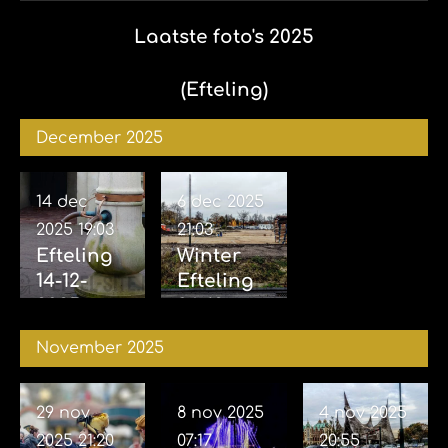
2026
Laatste foto's 2025
(Efteling)
December 2025
14 dec
6 dec 2025
2025
19:03
21:03
Efteling
Winter
14-12-
Efteling
2025
06-12-
2025
November 2025
29 nov
8 nov 2025
4 nov 2025
2025
21:20
07:17
20:55