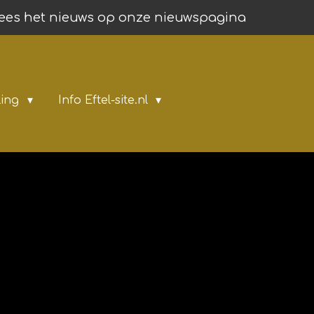
ees het nieuws op onze nieuwspagina
ling
Info Eftel-site.nl