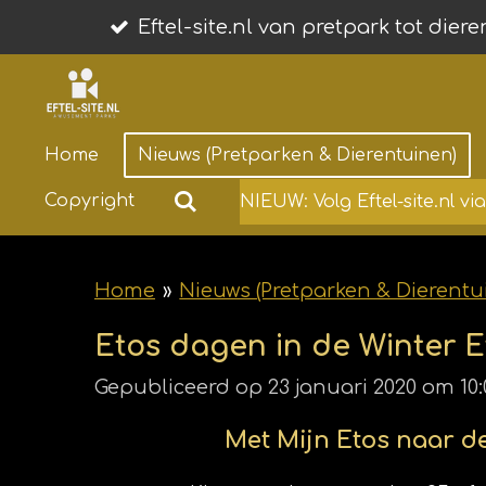
Ga
Eftel-site.nl van pretpark tot dier
direct
naar
de
Home
Nieuws (Pretparken & Dierentuinen)
hoofdinhoud
Copyright
NIEUW: Volg Eftel-site.nl v
Home
»
Nieuws (Pretparken & Dierentu
Etos dagen in de Winter E
Gepubliceerd op 23 januari 2020 om 10:
Met Mijn Etos naar de