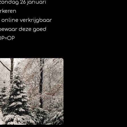
 zondag 26 januari
arkeren
t online verkrijgbaar
s bewaar deze goed
 OP=OP