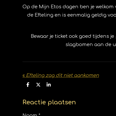
Op de Mijn Etos dagen ben je welkom vana
de Efteling en is eenmalig geldig voo
Bewaar je ticket ook goed tijdens 
slagbomen aan de uit
«
Efteling zag dit niet aankomen
D
D
S
e
e
h
l
e
a
e
l
r
Reactie plaatsen
n
e
Naam *