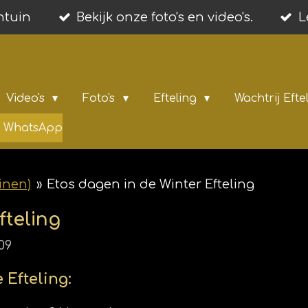
entuin
Bekijk onze foto's en video's.
L
Video's
Foto's
Efteling
Wachtrij Efte
ia WhatsApp
inen)
»
Etos dagen in de Winter Efteling
fteling
09
 Efteling: