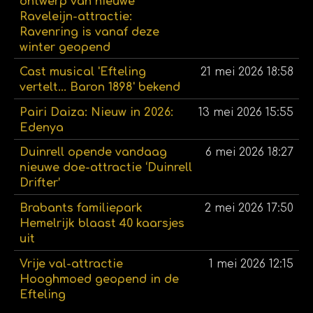
ontwerp van nieuwe
Raveleijn-attractie:
Ravenring is vanaf deze
winter geopend
Cast musical 'Efteling
21 mei 2026
18:58
vertelt... Baron 1898' bekend
Pairi Daiza: Nieuw in 2026:
13 mei 2026
15:55
Edenya
Duinrell opende vandaag
6 mei 2026
18:27
nieuwe doe-attractie ‘Duinrell
Drifter’
Brabants familiepark
2 mei 2026
17:50
Hemelrijk blaast 40 kaarsjes
uit
Vrije val-attractie
1 mei 2026
12:15
Hooghmoed geopend in de
Efteling