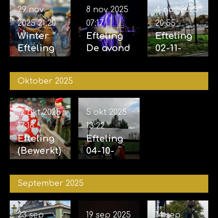
29 nov
8 nov 2025
4 nov 2025
2025
21:20
07:17
20:55
Winter
Efteling
Efteling
Efteling
De avond
02-11-
29-11-
van de
2025 &
2025
vijf
04-11-
Oktober 2025
zintuigen
2025
07-11-2025
12 okt 2025
5 okt 2025
17:18
13:22
Efteling
Efteling
(Bewerkt)
04-10-
12-10-
2025
2025
September 2025
23 sep
19 sep 2025
14 sep