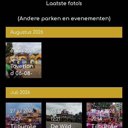
met Kim
Laatste foto's
en
Sophie)
(Andere parken en evenementen)
Augustus 2026
6 aug 2026
21:52
Toverlan
d 06-08-
2026
Juli 2026
27 jul 2026
23 jul 2026
20 jul 2026
10:27
12:21
22:14
Tilburgse
De Wild
Tilburgse