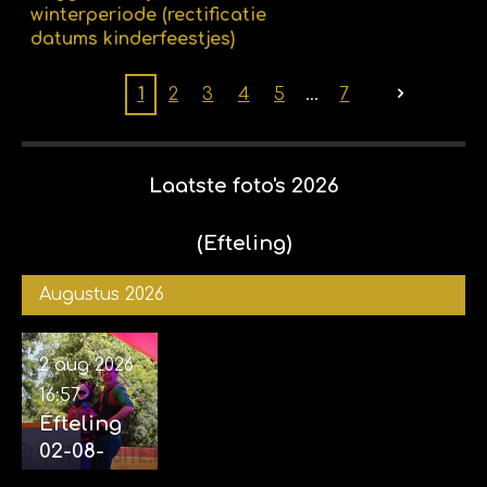
winterperiode (rectificatie
datums kinderfeestjes)
1
2
3
4
5
7
Laatste foto's 2026
(Efteling)
Augustus 2026
2 aug 2026
16:57
Efteling
02-08-
2026