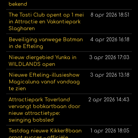
bekend
The Tosti Club opent op 1 mei
8 apr 2026
18:51
in Attractie en Vakantiepark
Slagharen
Beveiliging vanwege Batman
4 apr 2026
16:18
in de Efteling
Nieuw diergebied Yunka in
3 apr 2026
17:03
WILDLANDS open
Nieuwe Efteling-illusieshow
3 apr 2026
13:18
Magicaluna vanaf vandaag
te zien
Attractiepark Toverland
2 apr 2026
14:43
vervangt bobkartbaan door
nieuw attractietype:
swinging bobsled
Testdag nieuwe Kikker8baan
1 apr 2026
18:05
groot succes – officiële