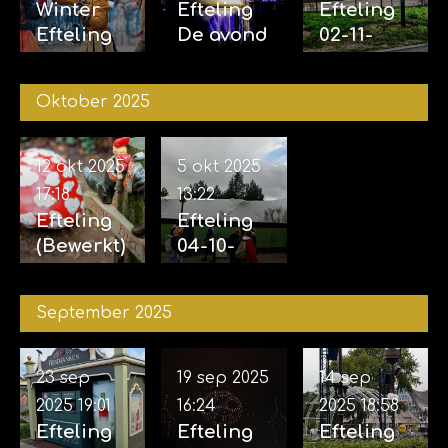
Winter
Efteling
Efteling
Efteling
De avond
02-11-
29-11-
van de
2025 &
2025
vijf
04-11-
Oktober 2025
zintuigen
2025
07-11-2025
12 okt 2025
5 okt 2025
17:18
13:22
Efteling
Efteling
(Bewerkt)
04-10-
12-10-
2025
2025
September 2025
23 sep
19 sep 2025
14 sep
2025
19:01
16:24
2025
18:58
Efteling
Efteling
Efteling