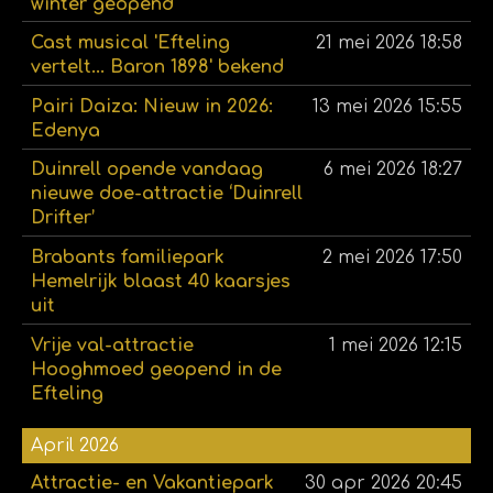
winter geopend
Cast musical 'Efteling
21 mei 2026
18:58
vertelt... Baron 1898' bekend
Pairi Daiza: Nieuw in 2026:
13 mei 2026
15:55
Edenya
Duinrell opende vandaag
6 mei 2026
18:27
nieuwe doe-attractie ‘Duinrell
Drifter’
Brabants familiepark
2 mei 2026
17:50
Hemelrijk blaast 40 kaarsjes
uit
Vrije val-attractie
1 mei 2026
12:15
Hooghmoed geopend in de
Efteling
April 2026
Attractie- en Vakantiepark
30 apr 2026
20:45