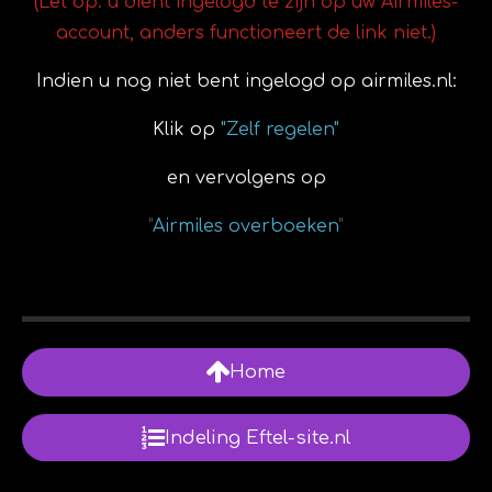
(Let op: u dient ingelogd te zijn op uw Airmiles-
account, anders functioneert de link niet.)
Indien u nog niet bent ingelogd op airmiles.nl:
Klik op
"Zelf regelen"
en vervolgens op
"
Airmiles overboeken
"
Home
Indeling Eftel-site.nl