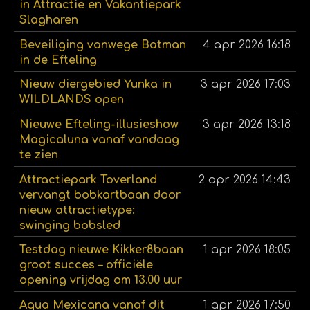
in Attractie en Vakantiepark
Slagharen
Beveiliging vanwege Batman
4 apr 2026
16:18
in de Efteling
Nieuw diergebied Yunka in
3 apr 2026
17:03
WILDLANDS open
Nieuwe Efteling-illusieshow
3 apr 2026
13:18
Magicaluna vanaf vandaag
te zien
Attractiepark Toverland
2 apr 2026
14:43
vervangt bobkartbaan door
nieuw attractietype:
swinging bobsled
Testdag nieuwe Kikker8baan
1 apr 2026
18:05
groot succes – officiële
opening vrijdag om 13.00 uur
Aqua Mexicana vanaf dit
1 apr 2026
17:50