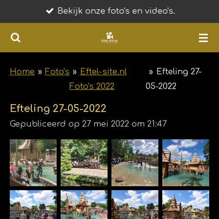
Bekijk onze foto's en video's.
Ga
direct
naar
de
hoofdinhoud
Home
»
Foto's
»
Eftel-site.nl
»
Efteling 27-
Foto's 2022
05-2022
Efteling 27-05-2022
Gepubliceerd op 27 mei 2022 om 21:47