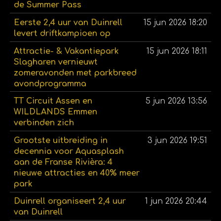
de Summer Pass
Eerste 2,4 uur van Duinrell
15 jun 2026
18:20
levert driftkampioen op
Attractie- & Vakantiepark
15 jun 2026
18:11
Slagharen vernieuwt
zomeravonden met parkbreed
avondprogramma
TT Circuit Assen en
5 jun 2026
13:56
WILDLANDS Emmen
verbinden zich
Grootste uitbreiding in
3 jun 2026
19:51
decennia voor Aquasplash
aan de Franse Rivièra: 4
nieuwe attracties en 40% meer
park
Duinrell organiseert 2,4 uur
1 jun 2026
20:44
van Duinrell