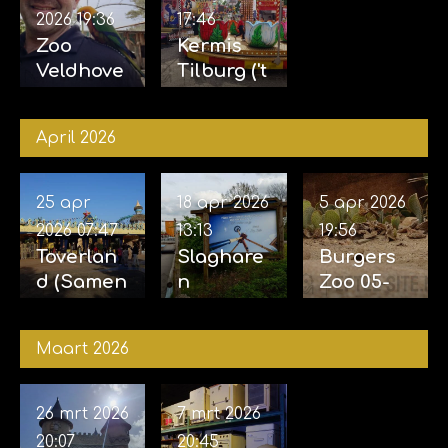
2026
19:36
17:46
Zoo
Kermis
Veldhove
Tilburg ('t
n 23-05-
Laar) 10-
2026
05-2026
April 2026
25 apr
18 apr 2026
5 apr 2026
2026
07:47
13:13
19:56
Toverlan
Slaghare
Burgers
d (Samen
n
Zoo 05-
met
opening
04-2026
Sophie)
Sky Sifter
Maart 2026
24-04-
17-04-
2026
2026
26 mrt 2026
7 mrt 2026
20:07
20:45