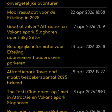
onvergetelijke avonturen
Mooi resultaat voor de
22 apr 2026
18:38
Efteling in 2025
Goud of Zilver? Attractie- en
17 apr 2026
21:19
Vakantiepark Slagharen
opent Sky Sifter
Belangrijke informatie voor
14 apr 2026
02:18
Efteling
abonnementhouders over
parkeren
Attractiepark Toverland
9 apr 2026
19:27
maakt bezoekersaantal 2025
bekend
The Tosti Club opent op 1 mei
8 apr 2026
18:51
in Attractie en Vakantiepark
Slagharen
Beveiliging vanwege Batman
4 apr 2026
16:18