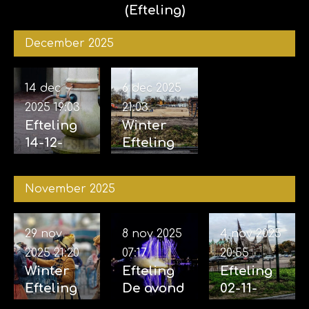
(Efteling)
December 2025
14 dec
6 dec 2025
2025
19:03
21:03
Efteling
Winter
14-12-
Efteling
2025
06-12-
2025
November 2025
29 nov
8 nov 2025
4 nov 2025
2025
21:20
07:17
20:55
Winter
Efteling
Efteling
Efteling
De avond
02-11-
29-11-
van de
2025 &