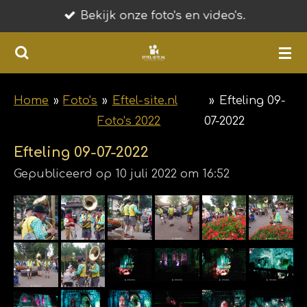
Bekijk onze foto's en video's.
Ga
direct
naar
de
hoofdinhoud
Home
»
Foto's
»
Eftel-site.nl
»
Efteling 09-
Foto's 2022
07-2022
Efteling 09-07-2022
Gepubliceerd op 10 juli 2022 om 16:52