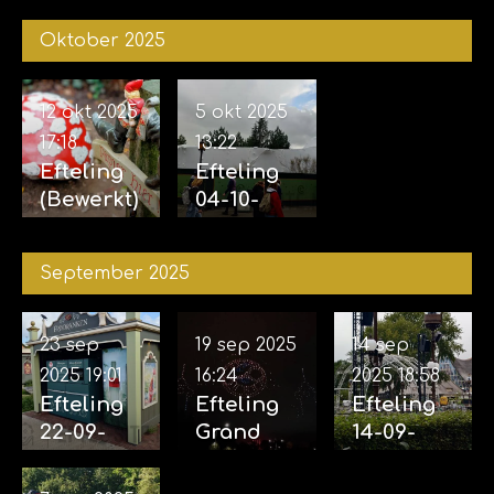
2025
vijf
04-11-
Oktober 2025
zintuigen
2025
07-11-2025
12 okt 2025
5 okt 2025
17:18
13:22
Efteling
Efteling
(Bewerkt)
04-10-
12-10-
2025
2025
September 2025
23 sep
19 sep 2025
14 sep
2025
19:01
16:24
2025
18:58
Efteling
Efteling
Efteling
22-09-
Grand
14-09-
2025
Spectacl
2025
(incl.
e 18-09-
(Opbouw