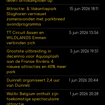
levert driftkampioen op
Attractie- & Vakantiepark
15 jun 2026
18:11
Slagharen vernieuwt
zomeravonden met parkbreed
avondprogramma
TT Circuit Assen en
5 jun 2026
13:56
WILDLANDS Emmen
verbinden zich
Grootste uitbreiding in
3 jun 2026
19:51
decennia voor Aquasplash
aan de Franse Rivièra: 4
nieuwe attracties en 40% meer
park
Duinrell organiseert 2,4 uur
1 jun 2026
20:44
van Duinrell
Walibi Belgium onthult zijn
1 jun 2026
20:28
toekomstige spectaculaire
attractie