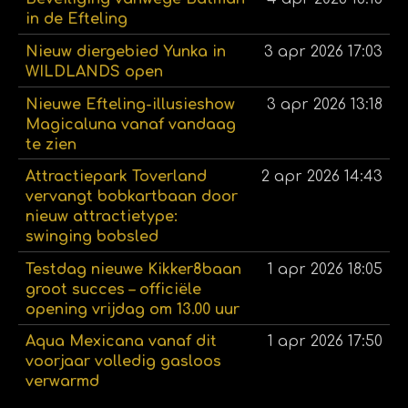
in de Efteling
Nieuw diergebied Yunka in
3 apr 2026
17:03
WILDLANDS open
Nieuwe Efteling-illusieshow
3 apr 2026
13:18
Magicaluna vanaf vandaag
te zien
Attractiepark Toverland
2 apr 2026
14:43
vervangt bobkartbaan door
nieuw attractietype:
swinging bobsled
Testdag nieuwe Kikker8baan
1 apr 2026
18:05
groot succes – officiële
opening vrijdag om 13.00 uur
Aqua Mexicana vanaf dit
1 apr 2026
17:50
voorjaar volledig gasloos
verwarmd