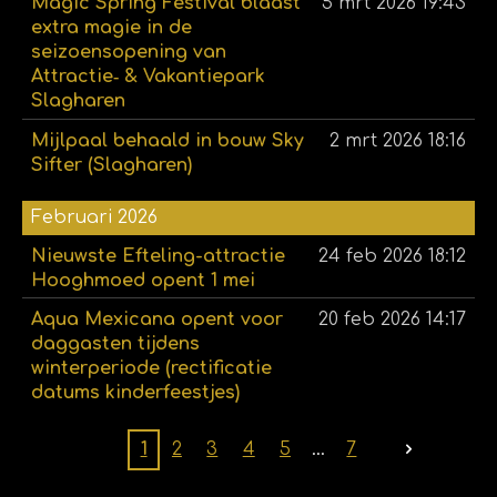
Magic Spring Festival blaast
5 mrt 2026
19:43
extra magie in de
seizoensopening van
Attractie‑ & Vakantiepark
Slagharen
Mijlpaal behaald in bouw Sky
2 mrt 2026
18:16
Sifter (Slagharen)
Februari 2026
Nieuwste Efteling-attractie
24 feb 2026
18:12
Hooghmoed opent 1 mei
Aqua Mexicana opent voor
20 feb 2026
14:17
daggasten tijdens
winterperiode (rectificatie
datums kinderfeestjes)
1
2
3
4
5
7