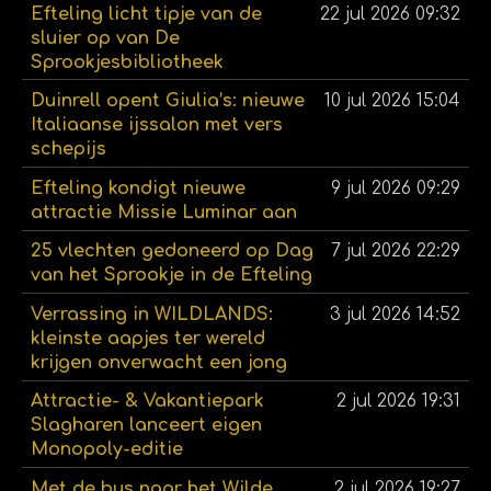
Efteling licht tipje van de
22 jul 2026
09:32
sluier op van De
Sprookjesbibliotheek
Duinrell opent Giulia’s: nieuwe
10 jul 2026
15:04
Italiaanse ijssalon met vers
schepijs
Efteling kondigt nieuwe
9 jul 2026
09:29
attractie Missie Luminar aan
25 vlechten gedoneerd op Dag
7 jul 2026
22:29
van het Sprookje in de Efteling
Verrassing in WILDLANDS:
3 jul 2026
14:52
kleinste aapjes ter wereld
krijgen onverwacht een jong
Attractie- & Vakantiepark
2 jul 2026
19:31
Slagharen lanceert eigen
Monopoly-editie
Met de bus naar het Wilde
2 jul 2026
19:27