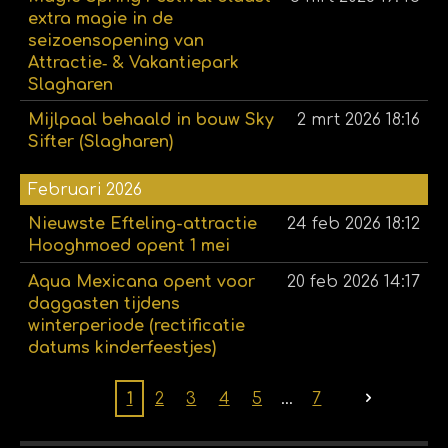
extra magie in de
seizoensopening van
Attractie‑ & Vakantiepark
Slagharen
Mijlpaal behaald in bouw Sky
2 mrt 2026
18:16
Sifter (Slagharen)
Februari 2026
Nieuwste Efteling-attractie
24 feb 2026
18:12
Hooghmoed opent 1 mei
Aqua Mexicana opent voor
20 feb 2026
14:17
daggasten tijdens
winterperiode (rectificatie
datums kinderfeestjes)
1
2
3
4
5
7