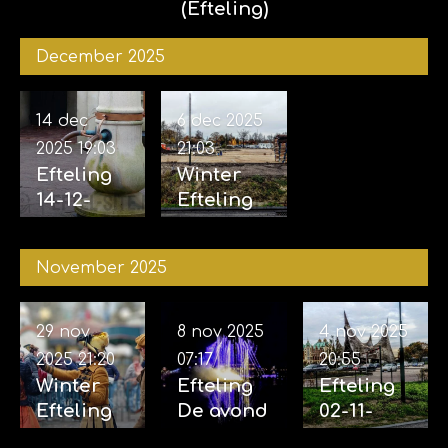
(Efteling)
December 2025
14 dec
6 dec 2025
2025
19:03
21:03
Efteling
Winter
14-12-
Efteling
2025
06-12-
2025
November 2025
29 nov
8 nov 2025
4 nov 2025
2025
21:20
07:17
20:55
Winter
Efteling
Efteling
Efteling
De avond
02-11-
29-11-
van de
2025 &