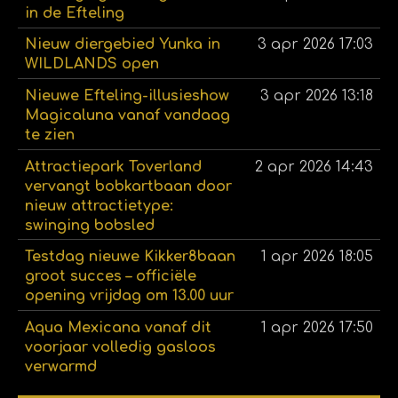
in de Efteling
Nieuw diergebied Yunka in
3 apr 2026
17:03
WILDLANDS open
Nieuwe Efteling-illusieshow
3 apr 2026
13:18
Magicaluna vanaf vandaag
te zien
Attractiepark Toverland
2 apr 2026
14:43
vervangt bobkartbaan door
nieuw attractietype:
swinging bobsled
Testdag nieuwe Kikker8baan
1 apr 2026
18:05
groot succes – officiële
opening vrijdag om 13.00 uur
Aqua Mexicana vanaf dit
1 apr 2026
17:50
voorjaar volledig gasloos
verwarmd