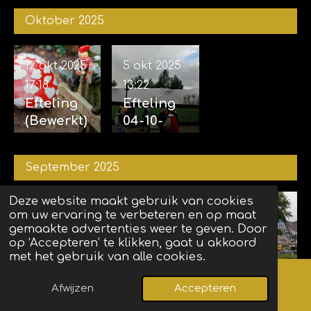
2025
vijf
04-11-
Oktober 2025
zintuigen
2025
07-11-2025
12 okt 2025
5 okt 2025
17:18
13:22
Efteling
Efteling
(Bewerkt)
04-10-
12-10-
2025
2025
September 2025
Deze website maakt gebruik van cookies
23 sep
19 sep 2025
14 sep
om uw ervaring te verbeteren en op maat
gemaakte advertenties weer te geven. Door
2025
19:01
16:24
2025
18:58
op ‘Accepteren’ te klikken, gaat u akkoord
Efteling
Efteling
Efteling
met het gebruik van alle cookies.
22-09-
Grand
14-09-
2025
Spectacl
2025
Afwijzen
Accepteren
Kaart
Facebook
(incl.
e 18-09-
(Opbouw
7 sep 2025