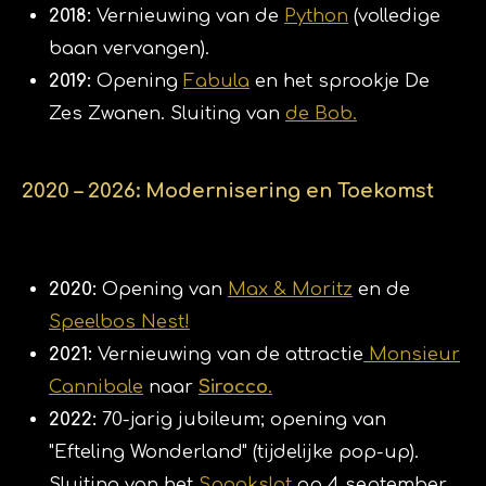
2018:
Vernieuwing van de
Python
(volledige
baan vervangen).
2019:
Opening
Fabula
en het sprookje De
Zes Zwanen. Sluiting van
de Bob.
2020 – 2026: Modernisering en Toekomst
2020:
Opening van
Max & Moritz
en de
Speelbos Nest!
2021:
Vernieuwing van de attractie
Monsieur
Cannibale
naar
Sirocco
.
2022:
70-jarig jubileum; opening van
"Efteling Wonderland" (tijdelijke pop-up).
Sluiting van het
Spookslot
op 4 september.