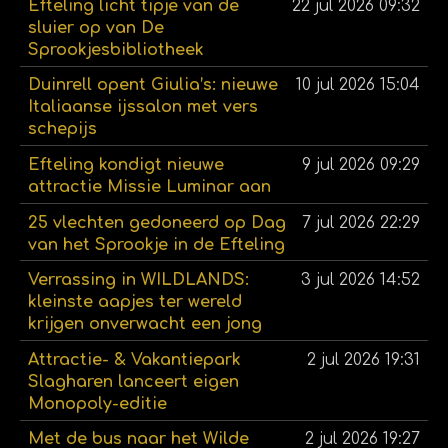
Efteling licht tipje van de
22 jul 2026
09:32
sluier op van De
Sprookjesbibliotheek
Duinrell opent Giulia’s: nieuwe
10 jul 2026
15:04
Italiaanse ijssalon met vers
schepijs
Efteling kondigt nieuwe
9 jul 2026
09:29
attractie Missie Luminar aan
25 vlechten gedoneerd op Dag
7 jul 2026
22:29
van het Sprookje in de Efteling
Verrassing in WILDLANDS:
3 jul 2026
14:52
kleinste aapjes ter wereld
krijgen onverwacht een jong
Attractie- & Vakantiepark
2 jul 2026
19:31
Slagharen lanceert eigen
Monopoly-editie
Met de bus naar het Wilde
2 jul 2026
19:27