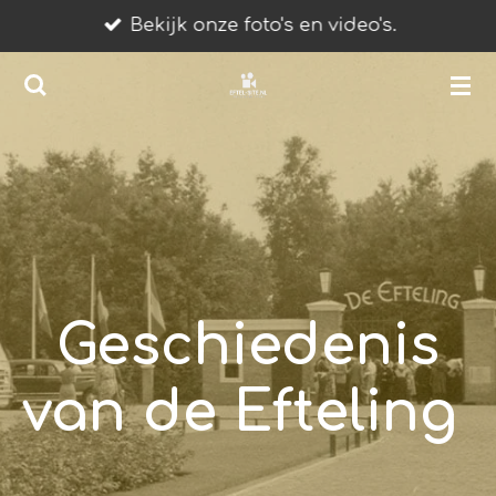
Bekijk onze foto's en video's.
Ga
direct
naar
de
hoofdinhoud
Geschiedenis
van de Efteling