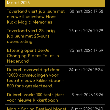
Maart 2026
Toverland viert jubileum met
30 mrt 2026
17:58
nieuwe illusieshow Hans
Klok: Magic Memories
Toverland viert 25-jarig
26 mrt 2026
20:29
jubileum met 25-uurs
openstelling
Efteling opent derde
25 mrt 2026
17:59
Changing Places Toilet in
Nederland
Duinrell overweldigd door
24 mrt 2026
19:34
10.000 aanmeldingen voor
testrit nieuwe Kikker8baan –
500 fans geselecteerd.
Duinrell zoekt 100 testrijders
9 mrt 2026
18:26
voor nieuwe Kikker8baan
Magic Spring Festival blaast
5 mrt 2026
19:43