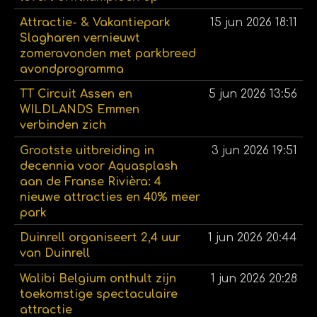
Attractie- & Vakantiepark
15 jun 2026
18:11
Slagharen vernieuwt
zomeravonden met parkbreed
avondprogramma
TT Circuit Assen en
5 jun 2026
13:56
WILDLANDS Emmen
verbinden zich
Grootste uitbreiding in
3 jun 2026
19:51
decennia voor Aquasplash
aan de Franse Rivièra: 4
nieuwe attracties en 40% meer
park
Duinrell organiseert 2,4 uur
1 jun 2026
20:44
van Duinrell
Walibi Belgium onthult zijn
1 jun 2026
20:28
toekomstige spectaculaire
attractie