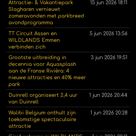
Attractie- & Vakantiepark
15 jun 2026
18:11
Slagharen vernieuwt
zomeravonden met parkbreed
avondprogramma
TT Circuit Assen en
5 jun 2026
13:56
WILDLANDS Emmen
verbinden zich
Grootste uitbreiding in
3 jun 2026
19:51
decennia voor Aquasplash
aan de Franse Rivièra: 4
nieuwe attracties en 40% meer
park
Duinrell organiseert 2,4 uur
1 jun 2026
20:44
van Duinrell
Walibi Belgium onthult zijn
1 jun 2026
20:28
toekomstige spectaculaire
attractie