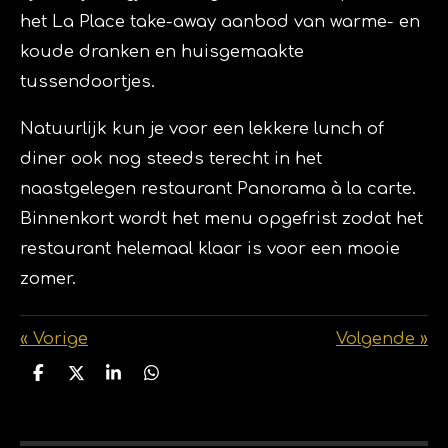
het La Place take-away aanbod van warme- en
koude dranken en huisgemaakte
tussendoortjes.
Natuurlijk kun je voor een lekkere lunch of
diner ook nog steeds terecht in het
naastgelegen
restaurant Panorama à la carte
.
Binnenkort wordt het menu opgefrist zodat het
restaurant helemaal klaar is voor een mooie
zomer.
«
Vorige
Volgende
»
D
D
S
D
e
e
h
e
l
e
a
l
e
l
r
e
n
e
n