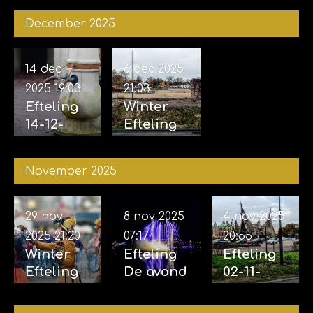
December 2025
14 dec
6 dec 2025
2025
19:03
21:03
Efteling
Winter
14-12-
Efteling
2025
06-12-
2025
November 2025
29 nov
8 nov 2025
4 nov 2025
2025
21:20
07:17
20:55
Winter
Efteling
Efteling
Efteling
De avond
02-11-
29-11-
van de
2025 &
2025
vijf
04-11-