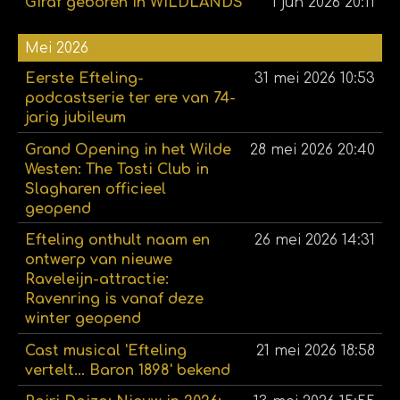
Giraf geboren in WILDLANDS
1 jun 2026
20:11
Mei 2026
Eerste Efteling-
31 mei 2026
10:53
podcastserie ter ere van 74-
jarig jubileum
Grand Opening in het Wilde
28 mei 2026
20:40
Westen: The Tosti Club in
Slagharen officieel
geopend
Efteling onthult naam en
26 mei 2026
14:31
ontwerp van nieuwe
Raveleijn-attractie:
Ravenring is vanaf deze
winter geopend
Cast musical 'Efteling
21 mei 2026
18:58
vertelt... Baron 1898' bekend