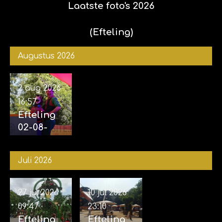
Laatste foto's 2026
(Efteling)
Augustus 2026
2 aug 2026
16:57
Efteling
02-08-
2026
bouwfoto'
Juli 2026
s
Ravenrin
g
27 jul 2026
10 jul 2026
09:47
23:10
Efteling
Efteling