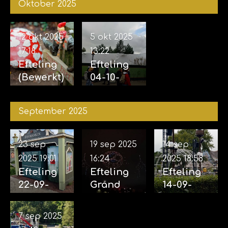
Oktober 2025
zintuigen
2025
07-11-2025
12 okt 2025
5 okt 2025
17:18
13:22
Efteling
Efteling
(Bewerkt)
04-10-
12-10-
2025
2025
September 2025
23 sep
19 sep 2025
14 sep
2025
19:01
16:24
2025
18:58
Efteling
Efteling
Efteling
22-09-
Grand
14-09-
2025
Spectacl
2025
(incl.
e 18-09-
(Opbouw
7 sep 2025
Aankondi
2025
voor