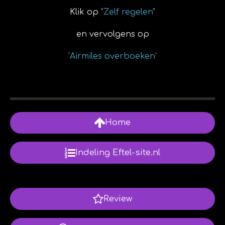
Klik op
"Zelf regelen"
en vervolgens op
"
Airmiles overboeken
"
Home
Indeling Eftel-site.nl
Review