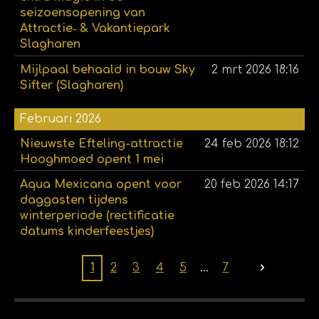
seizoensopening van
Attractie‑ & Vakantiepark
Slagharen
Mijlpaal behaald in bouw Sky
2 mrt 2026
18:16
Sifter (Slagharen)
Februari 2026
Nieuwste Efteling-attractie
24 feb 2026
18:12
Hooghmoed opent 1 mei
Aqua Mexicana opent voor
20 feb 2026
14:17
daggasten tijdens
winterperiode (rectificatie
datums kinderfeestjes)
1
2
3
4
5
7