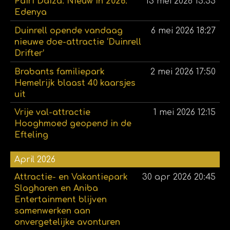
Pairi Daiza: Nieuw in 2026:
13 mei 2026
15:55
Edenya
Duinrell opende vandaag
6 mei 2026
18:27
nieuwe doe-attractie ‘Duinrell
Drifter’
Brabants familiepark
2 mei 2026
17:50
Hemelrijk blaast 40 kaarsjes
uit
Vrije val-attractie
1 mei 2026
12:15
Hooghmoed geopend in de
Efteling
April 2026
Attractie- en Vakantiepark
30 apr 2026
20:45
Slagharen en Aniba
Entertainment blijven
samenwerken aan
onvergetelijke avonturen